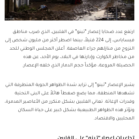
ارتفع عدد ضحايا إعصار “تينو” في الفلبين، الذي ضرب مناطق
فيساياس، إلى 224 قتيلاً، بينما اضطر أكثر من مليون شخص إلى
النزوح من منازلهم جراء العاصفة. أعلن المجلس الوطني للحد
من مخاطر الكوارث وإدارتها في البلاد، يوم الأحد، عن هذه
الحصيلة المروعة، مؤكداً حجم الدمار الذي خلفه الإعصار.
يشير الإعصار “تينو” إلى تزايد شدة الظواهر الجوية المتطرفة التي
تشهدها المنطقة، مما يضع ضغطاً هائلاً على البنى التحتية
وقدرات الإغاثة. تعاني الفلبين بشكل متكرر من الأعاصير المدمرة،
وتؤثر هذه الظواهر الطبيعية بشكل كبير على حياة السكان
المحليين والاقتصاد.
تداعيات إعصار “تينو” على الفلبين