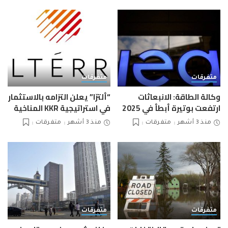
متفرقات
متفرقات
وكالة الطاقة: الانبعاثات
“ألترّا” يعلن التزامه بالاستثمار
ارتفعت بوتيرة أبطأ في 2025
في استراتيجية KKR المناخية
منذ 3 أشهر
متفرقات
منذ 3 أشهر
متفرقات
متفرقات
متفرقات