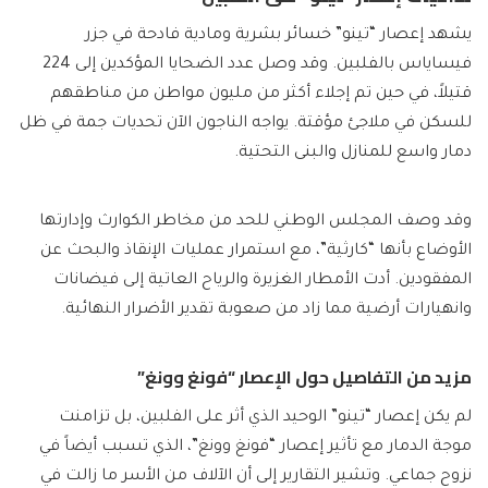
يشهد إعصار “تينو” خسائر بشرية ومادية فادحة في جزر
فيساياس بالفلبين. وقد وصل عدد الضحايا المؤكدين إلى 224
قتيلاً، في حين تم إجلاء أكثر من مليون مواطن من مناطقهم
للسكن في ملاجئ مؤقتة. يواجه الناجون الآن تحديات جمة في ظل
دمار واسع للمنازل والبنى التحتية.
وقد وصف المجلس الوطني للحد من مخاطر الكوارث وإدارتها
الأوضاع بأنها “كارثية”، مع استمرار عمليات الإنقاذ والبحث عن
المفقودين. أدت الأمطار الغزيرة والرياح العاتية إلى فيضانات
وانهيارات أرضية مما زاد من صعوبة تقدير الأضرار النهائية.
مزيد من التفاصيل حول الإعصار “فونغ وونغ”
لم يكن إعصار “تينو” الوحيد الذي أثر على الفلبين، بل تزامنت
موجة الدمار مع تأثير إعصار “فونغ وونغ”، الذي تسبب أيضاً في
نزوح جماعي. وتشير التقارير إلى أن الآلاف من الأسر ما زالت في