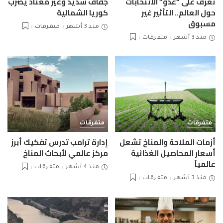
تعرف على “عدو” الانتخابات
جفاف شديد وغير معتاد يضرب
حول العالم.. التأثير غير
كوريا الشمالية
مسبوق
منذ 3 أشهر
متفرقات
منذ 3 أشهر
متفرقات
متفرقات
متفرقات
أزمات الملاحة والمناخ تشعل
إدارة ترامب تدرس تفكيك أبرز
أسعار المحاصيل الغذائية
مركز عالمي لأبحاث المناخ
عالمياً
منذ 4 أشهر
متفرقات
منذ 3 أشهر
متفرقات