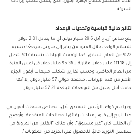
الأداء المستمر لقطاع أجهزة آيفون، الذي يشكل عصب إيرادات
الشركة.
نتائج مالية قياسية وتحديات الإمداد
بلغ صافي أرباح أبل 29.6 مليار دولار، أي ما يعادل 2.01 دولار
للسهم الواحد، خلال الفترة من يناير إلى مارس، مرتفعًا بنسبة
22% عن العام السابق. كما ارتفعت الإيرادات بنسبة 17% لتصل
إلى 111.18 مليار دولار، مقارنة بـ 95.36 مليار دولار في نفس الفترة
من العام الماضي. وحسب تقارير، شكلت مبيعات آيفون الجزء
الأكبر من هذه الإيرادات، محققة حوالي 57 مليار دولار، إلا أنها
جاءت أقل بقليل من التوقعات البالغة 57.21 مليار دولار.
وعزا تيم كوك، الرئيس التنفيذي لأبل، انخفاض مبيعات آيفون في
هذا الربع إلى قيود إمدادات رقائق المعالجات المتقدمة. وأوضح
أن الطلب كان “غير مسبوق”، وأن هناك “القليل من المرونة في
سلاسل التوريد حاليًا للحصول على المزيد من المكونات”.