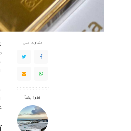
شارك على
ت
م
ب
ا
ي
اقرأ يضاً
ا
ع
ت