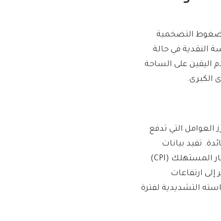
الضغوط التضخمية
 النقدية في حالة
م اليقين على الساحة
 الكبرى.
 العوامل التي تدفع
دة. تفيد بيانات
وتقارير اقتصادية حديثة بأن مؤشرات التضخم، مثل مؤشر أسعار المستهلك (CPI)
ي (PCE)، لا تزال تشير إلى ارتفاعات
سته التشديدية لفترة