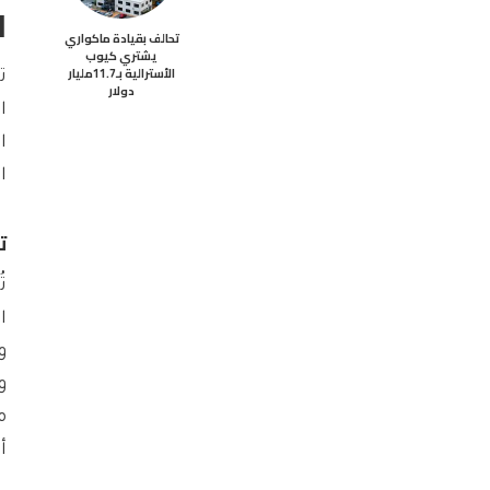
ا
تحالف بقيادة ماكواري
يشتري كيوب
الأسترالية بـ11.7مليار
ت
دولار
ا
ا
ا
ت
ت
ا
م
أ