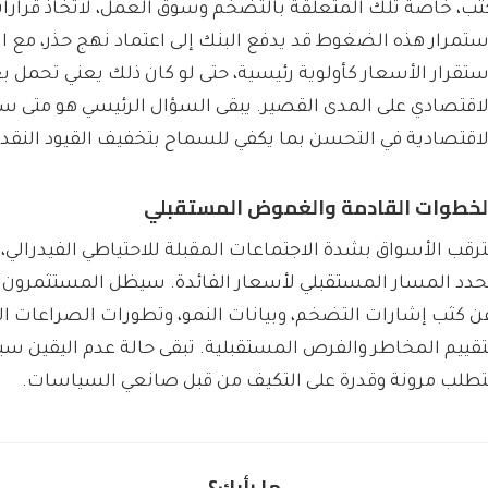
ثب، خاصة تلك المتعلقة بالتضخم وسوق العمل، لاتخاذ قرارات
ستمرار هذه الضغوط قد يدفع البنك إلى اعتماد نهج حذر، مع ال
ستقرار الأسعار كأولوية رئيسية، حتى لو كان ذلك يعني تحمل ب
لاقتصادي على المدى القصير. يبقى السؤال الرئيسي هو متى س
لاقتصادية في التحسن بما يكفي للسماح بتخفيف القيود النقدي
لخطوات القادمة والغموض المستقبلي
ترقب الأسواق بشدة الاجتماعات المقبلة للاحتياطي الفيدرالي، 
حدد المسار المستقبلي لأسعار الفائدة. سيظل المستثمرون و
ن كثب إشارات التضخم، وبيانات النمو، وتطورات الصراعات الإق
تقييم المخاطر والفرص المستقبلية. تبقى حالة عدم اليقين سي
تطلب مرونة وقدرة على التكيف من قبل صانعي السياسات.
ما رأيك؟