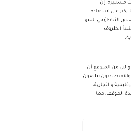
 مستنيرة. إن
تركيز على استعادة
عض التباطؤ في النمو
تبدأ الظروف
ة.
والتي من المتوقع أن
الاقتصاديون يتابعون
ليمية والتجارية،
دة الموقف، مما