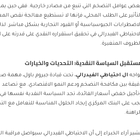
عض عوامل التضخم التي تنبع من مصادر خارجية. ففي حين يم
لتأثير على الطلب المحلي، فإنها لا تستطيع معالجة نقص الم
لاضطرابات الجيوسياسية أو القيود التجارية بشكل مباشر. لذل
لاحتياطي الفيدرالي في تحقيق استقراره النقدي على قدرته على 
لظروف المتغيرة.
ستقبل السياسة النقدية: التحديات والخيارات
واجه
ال احتياطي الفيدرالي
، تحت قيادة جيروم باول، مهمة ص
قيقة بين مكافحة التضخم ودعم النمو الاقتصادي. مع تصاعد
تأجيل خفض أسعار الفائدة، تجد السياسة النقدية نفسها في
جب على البنك المركزي إيجاد الحلول المناسبة للتعامل مع الت
لراهنة.
ُشير آراء الخبراء إلى أن الاحتياطي الفيدرالي سيواصل مراقبة ا