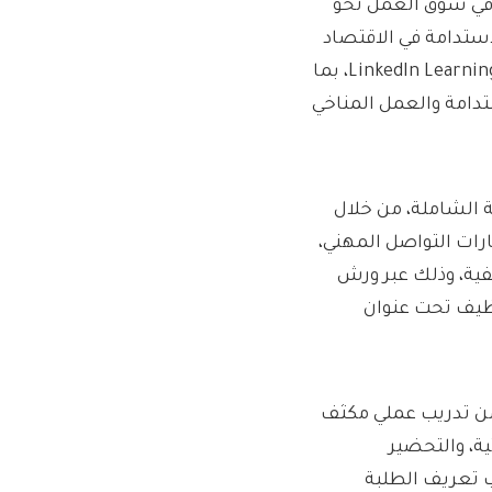
تسارعة في سوق العمل نحو
استدامة في الاقتصاد
الإماراتي. وقد أُتيح للمشاركين الوصول إلى اشتراك LinkedIn Learning Premium، بما
دامة والعمل المناخي
ة الشاملة، من خلال
رات التواصل المهني،
يفية، وذلك عبر ورش
ظيف تحت عنوان
يها 200 طالباً وطالبة ضمن تدريب عملي مكثف
ة، والتحضير
ب تعريف الطلبة