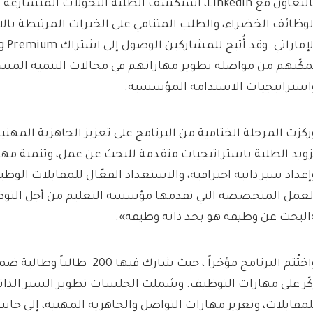
بالتعاون مع LinkedIn، استكشف الطلبة التحولات الم
لوظائف الخضراء، والطلب المتنامي على الخبرات المرتبطة بال
مكّنهم من مواصلة تطوير مهاراتهم في مجالات التنمية المست
استراتيجيات الاستدامة المؤسسية.
ركزت المرحلة الختامية من البرنامج على تعزيز الجاهزية المهني
زويد الطلبة باستراتيجيات متقدمة للبحث عن عمل، وتنمية مها
إعداد سير ذاتية احترافية، والاستعداد الفعّال للمقابلات الوظ
لعمل المتخصصة التي تقدمها مؤسسة التعليم من أجل التو
البحث عن وظيفة هو بحد ذاته وظيفة».
واختُتم البرنامج مؤخراً ، حيث شارك ف
كّز على مهارات التوظيف. وشملت الجلسات تطوير السير الذاتي
لمقابلات، وتعزيز مهارات التواصل والجاهزية المهنية، إلى جان