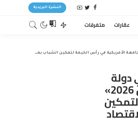
النشرة البريدية
عقارات
متفرقات
0
 دولة
الإمارات (EFE-UAE) تطلق برنامج «أجيال 2026»
لتمكين
اقتصاد