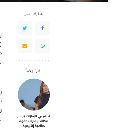
شارك على
ر
خ
اقرأ يضاً
ا
و
م
و
اصنع في الإمارات يرسخ
ب
مكانة الإمارات كقوة
صناعية إقليمية