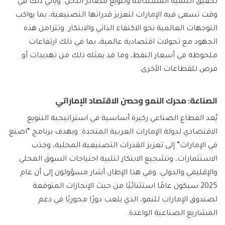
تحقيق التنمية المستدامة وتنويع مصادر الدخل. ويأتي ذلك في
وقت تسعى فيه الإمارات لتعزيز قدراتها التصنيعية، بما يواكب
التوجهات العالمية نحو الاكتفاء الذاتي والابتكار. وتتزامن هذه
الجهود مع تحولات اقتصادية عالمية، بما في ذلك ارتفاعات
ملحوظة في أسعار النفط، وما قد يمثله ذلك من تهديدات أو
فرص للقطاعات الأخرى.
الصناعة: محرك النمو وحصن الاقتصاد الإماراتي
يُعد القطاع الصناعي ركيزة أساسية في استراتيجية التنويع
الاقتصادي لدولة الإمارات العربية المتحدة. ويهدف برنامج “اصنع
في الإمارات” إلى تعزيز القدرات التصنيعية المحلية، وجذب
الاستثمارات، وتشجيع الابتكار لتلبية احتياجات السوق المحلي
والإقليمي والدولي. وفي هذا الإطار، أشار مسؤولون إلى أن عام
2025 سيكون عامًا استثنائيًا من حيث الإنجازات المتوقعة
لصندوق الإمارات للنمو، الذي يلعب دورًا محوريًا في دعم
المشاريع الصناعية الواعدة.