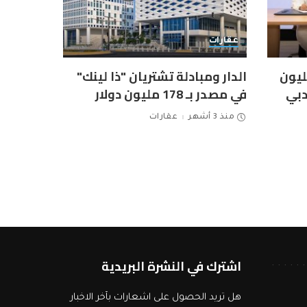
عقارات
رسي عقدا بـ144 مليون
الدار ومبادلة تشتريان "ذا لينك"
دبي
في مصدر بـ 178 مليون دولار
منذ 3 أشهر
عقارات
اشترك في النشرة البريدية
هل تريد الحصول على اشعارات بآخر الاخبار