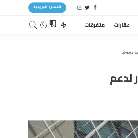
النشرة البريدية
عقارات
متفرقات
0
ية نموها
ر لدعم