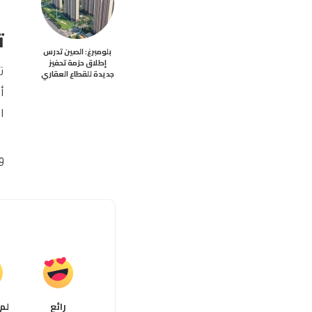
ت
بلومبرغ: الصين تدرس
إطلاق حزمة تحفيز
ت
جديدة للقطاع العقاري
أ
ا
و
رائع
لم