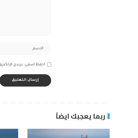
احفظ اسمي، بريدي الإلكترون
ربما يعجبك ايضاً