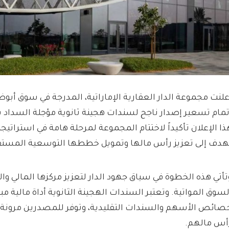
علنت مجموعة الدار العقارية الإماراتية، المدرجة في سوق أبوظب
تمام تسعير إصدار ناجح لسندات هجينة ثانوية مؤجلة السداد بقي
ذا الإعلان تأكيداً لاختتام المجموعة لمرحلة هامة في استراتيجيت
هدف إلى تعزيز رأس مالها وتمويل خططها التوسعية المستقب
تأتي هذه الخطوة في سياق جهود الدار لتعزيز مركزها المالي و
لسوق المواتية. وتعتبر السندات الهجينة الثانوية أداة مالية م
صائص الأسهم والسندات التقليدية، وتوفر للمصدرين مرونة إ
أس مالهم.