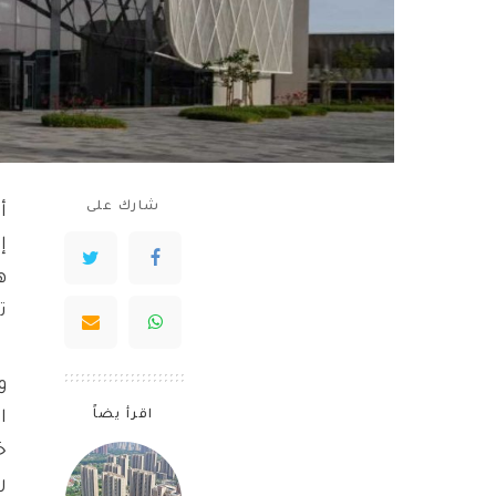
شارك على
أ
إ
ه
ت
و
اقرأ يضاً
ا
خ
ر