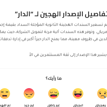
فاصيل الإصدار الهجين لـ “الدار”
م تسعير السندات الهجينة الثانوية المؤجلة السداد بقيمة إجما
مريكي. وتوفر هذه السندات آلية مرنة لتمويل الشركة، حيث يم
لدين في ظروف معينة، مما يمنح الدار حيزاً أكبر في إدارة تدفقاته
يشير هذا الإصدار إلى ثقة المستثمرين في الأ
ما رأيك؟
 يعجبني
اعجبني
غير راضي
غير جيد
لم افهم