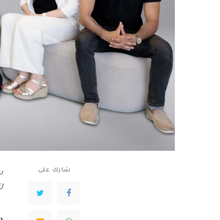
شارك على
س
ل
د