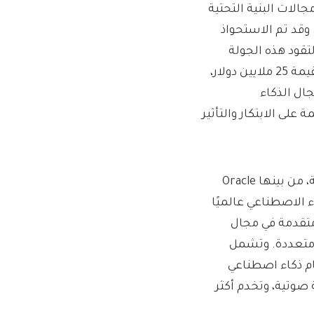
الات البنية التحتية
 وقد تم الاستحواذ
AI7، التي تعود اليوم لتقود هذه الجولة
كمستثمر رئيسي مشارك. كما يُعد مؤسس صندوق SMPL AI بقيمة 25 ملايين دولار،
ال الذكاء
على الابتكار والتأثير
وتتعاون الشركة مع نخبة من كبرى شركات التكنولوجيا العالمية، من بينها Oracle
كاء الاصطناعي عالميًا
متقدمة في مجال
متعددة. وتشمل
، التي تُعد أدق نظام ذكاء اصطناعي
صوتية، وتخدم أكثر