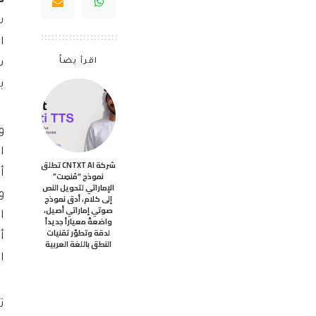
ش
ا
اقرأ يضاً
بقيم
و
ا
شركة CNTXT AI تطلق
أ
نموذج “مُنصِت”
الإماراتي لتحويل النص
و
إلى كلام، أدق نموذج
صوتي إماراتي أصيل،
ا
واضعةً معياراً جديداً
لدقة وتطوّر تقنيات
أ
النطق باللغة العربية
ا