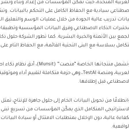
لعربية المتحدة، حيث تمكّن المؤسسات من إعداد وبناء ونشر 
صطناعي سيادية مع الحفاظ الكامل على التحكم بالبيانات. وت
يانات تدريب عالية الجودة من خلال عمليات الوسم والتعليق ا
ختبرات الذكاء الاصطناعي وفرق البيانات المؤسسية وتطبيقات 
لجمع بين الأتمتة والخبرة البشرية. كما تطور الشركة حلول
تكامل بسلاسة مع البنى التحتية القائمة، مع الحفاظ التام على 
وتشمل منتجاتها الخاصة “منصت” (nsit
العربية، ومنصة TestAI، وهي حزمة متكاملة لتقييم أداء وم
لاصطناعي قبل إطلاقها.
لاستراتيجي المتكامل الذي يمكّن المؤسسات من تسريع تبني ا
كفاءة عالية، دون الإخلال بمتطلبات الامتثال أو سيادة البيانات أ
لواقعية.