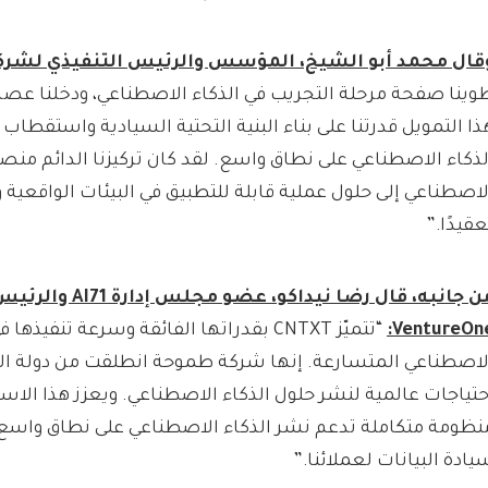
قال محمد أبو الشيخ، المؤسس والرئيس التنفيذي لشر
وينا صفحة مرحلة التجريب في الذكاء الاصطناعي، ودخلنا عصر ا
ذا التمويل قدرتنا على بناء البنية التحتية السيادية واستقطاب 
لذكاء الاصطناعي على نطاق واسع. لقد كان تركيزنا الدائم منصبً
لاصطناعي إلى حلول عملية قابلة للتطبيق في البيئات الواقعية
عقيدًا.”
ن جانبه، قال رضا نيداكو، عضو مجلس إدارة
71 والرئيس التنفيذي لشركة
AI
VentureOne
“تتميّز CNTXT بقدراتها الفائقة وسرعة تنفيذها
لاصطناعي المتسارعة. إنها شركة طموحة انطلقت من دولة الإم
حتياجات عالمية لنشر حلول الذكاء الاصطناعي. ويعزز هذا الاستث
نظومة متكاملة تدعم نشر الذكاء الاصطناعي على نطاق واسع،
يادة البيانات لعملائنا.”