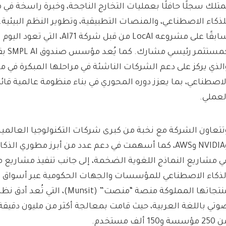
متلك سجلًا حافلًا بعمليات التخارج الناجحة، وخبرة راسخة في مج
لذكاء الاصطناعي، والمنصات التطبيقية، وتطوير النظم البيئية.
سابقًا على مشروعه LocAI من قبل شركة 1
الذي يركز على دعم الشركات الناشئة في مراحلها المبكرة في مج
لاصطناعي، بما يعزز دوره المحوري في بناء منظومة عالمية قائمة 
لعملي.
وNVIDIA وAWS، كما أسهمت في دعم عدد من أبرز مطوري الذ
ي مشاريع النماذج اللغوية الضخمة، إلى جانب تنفيذ مشاريع 
لذكاء الاصطناعي للمؤسسات والجهات الحكومية عبر أسواق 
منتجاتها المملوكة منصة “منصت” (Munsit)
وتي باللغة العربية، حيث قامت بمعالجة أكثر من مليون دقيقة 
مؤسسة و150 ألف مستخدم.