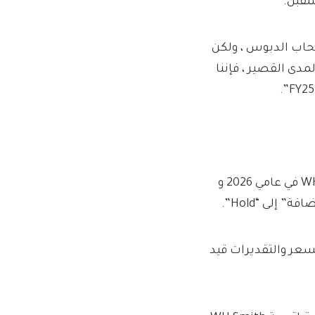
صطحاب الدبوس ، ولكن
دى القصير ، فإننا
قام الوسيط بتخفيض توقعات أرباح ما قبل الضرائب لـ WH Smith في عامي 2026 و
يف WH Smith ، مستهدف السعر والتقديرات قيد