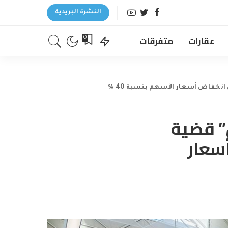
النشرة البريدية
عقارات
متفرقات
0
WH Smit “يقوض” قضية
سعار