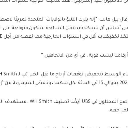
يه إسترليني ، فقد سحبت التوجيه لسنوات المستقبل.
قال بيل هانت: “إنه يترك التنبؤ بالولايات المتحدة تمرينًا لا
لى أساس أن سبيكة جيدة من المبالغة ستكون متوقعة على الم
تخذ تخفيضات أقل في السنوات الخارجية مما نفعله من أجل FY25E”.
أرقامنا ليست قوية ، في أي من الاتجاهين.”
1 في المائة لكل منهما ، وخفض المجموعة من “إضافة” إلى “Hold”.
وضع المحللون في UBS أيضًا تصن
لمراجعة.