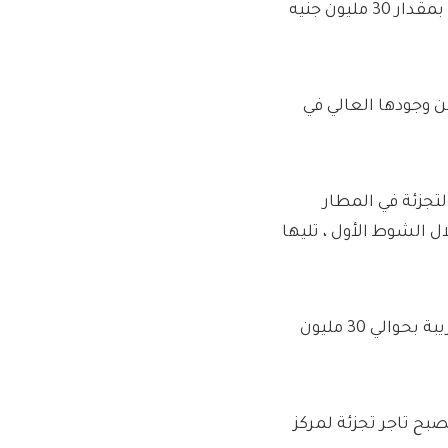
وقالت سميث ، التي أُجبرت على خفض إرشادات الأرباح السنوية بمقدار 30 مليون جنيه
م لـ WH Smith ، الذي تخلى عن وجودها العالي في
اجر التجزئة في المطار
Inmot متاجر في البلاد خلال الشوط الأول ، تليها
أخبرت المجموعة المساهمين أنها قد تجاوزت أرباحنا قبل الضريبة بحوالي 30 مليون
 تصبح تاجر تجزئة لمركز