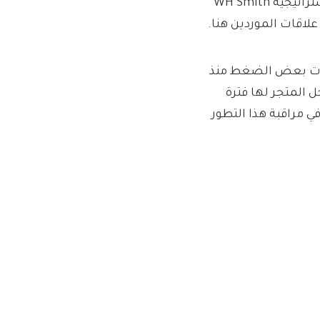
كتب UBS في ملاحظة: “أمريكا الشمالية هي سائق نمو مهم لاستراتيجية WH Smith
علاقات الموردين هنا.
شهدت بعض الضغط منذ
 المتجر لها فترة
في مراقبة هذا التطور