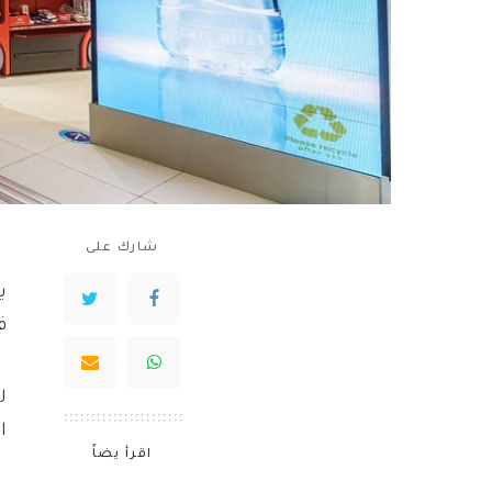
شارك على
ف
ا
اقرأ يضاً