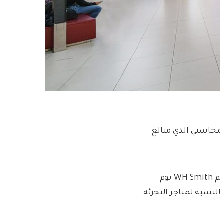
 الخطأ المحاسبي الذي مبالغ
لقد مسح اكتشاف القضية بنسبة 40 في المائة من قيمة أسهم WH Smith يوم
نسبة لمتاجر التجزئة.