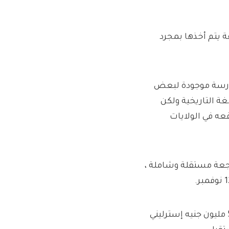
ة يتم أخذها بمجرد
مارسة موجودة لبعض
غة التاريخية ولكن
عه في الولايات
تعليمات إلى Deloitte لإجراء مراجعة مستقلة وشاملة ،
في حين أن المجموعة خفضت إرشادات ربح العام بأكمله من 55 مليون جنيه إسترليني