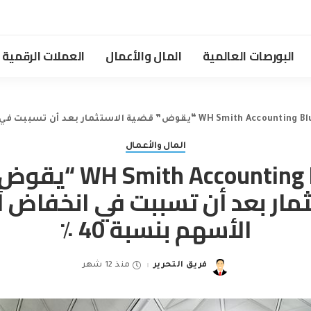
البورصات العالمية
المال والأعمال
العملات الرقمية
WH Smith A “يقوض” قضية الاستثمار بعد أن تسببت في انخفاض أسعار الأسهم بنسبة 40 ٪
المال والأعمال
h Accounting Blunder
ثمار بعد أن تسببت في انخفاض أ
الأسهم بنسبة 40 ٪
فريق التحرير
منذ 12 شهر
Posted
by