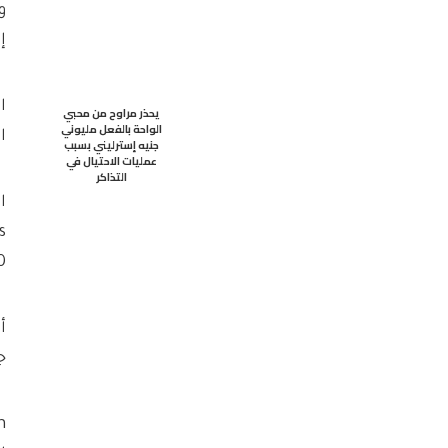
إ
يحذر مراوح من محبي
الواحة بالفعل مليوني
ا
جنيه إسترليني بسبب
عمليات الاحتيال في
التذاكر
10 آخرين في
ج