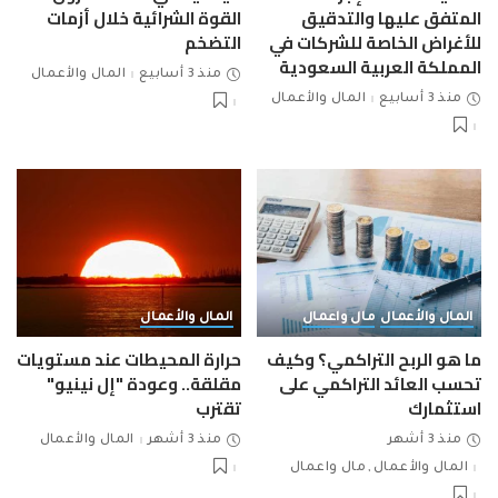
المتفق عليها والتدقيق
القوة الشرائية خلال أزمات
للأغراض الخاصة للشركات في
التضخم
المملكة العربية السعودية
منذ 3 أسابيع
المال والأعمال
منذ 3 أسابيع
المال والأعمال
المال والأعمال
مال واعمال
المال والأعمال
ما هو الربح التراكمي؟ وكيف
حرارة المحيطات عند مستويات
تحسب العائد التراكمي على
مقلقة.. وعودة "إل نينيو"
استثمارك
تقترب
منذ 3 أشهر
منذ 3 أشهر
المال والأعمال
المال والأعمال
مال واعمال