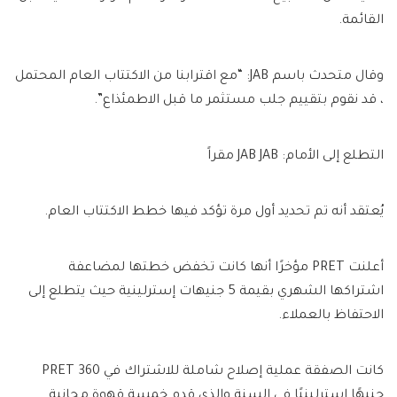
القائمة.
وقال متحدث باسم JAB: “مع اقترابنا من الاكتتاب العام المحتمل
، قد نقوم بتقييم جلب مستثمر ما قبل الاطمئذاع”.
التطلع إلى الأمام: JAB JAB مقراً
يُعتقد أنه تم تحديد أول مرة تؤكد فيها خطط الاكتتاب العام.
أعلنت PRET مؤخرًا أنها كانت تخفض خطتها لمضاعفة
اشتراكها الشهري بقيمة 5 جنيهات إسترلينية حيث يتطلع إلى
الاحتفاظ بالعملاء.
كانت الصفقة عملية إصلاح شاملة للاشتراك في PRET 360
جنيهًا إسترلينيًا في السنة والذي قدم خمسة قهوة مجانية