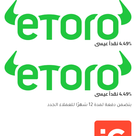
4.49% نقداً عيسى
4.49% نقداً عيسى
يتضمن دفعة لمدة 12 شهرًا للعملاء الجدد