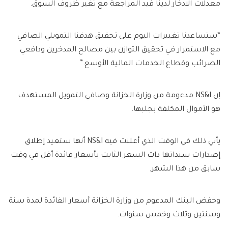
معدلات الادخار لدينا قيد المراجعة مع تغير ظروف السوق.
“ستساعدنا تغييرات اليوم على تحقيق هدفنا التمويلي الصافي
مع الاستمرار في تحقيق التوازن بين مصالح المدخرين ودافعي
الضرائب وقطاع الخدمات المالية الأوسع.”
إن NS&I مدعومة من وزارة الخزانة وصافي التمويل المستهدف
هو الأموال المكلفة بجلبها.
يأتي ذلك في الوقت الذي أعلنت فيه NS&I أنها ستعيد إطلاق
إصدارات سنداتها ذات السعر الثابت بأسعار فائدة أقل في وقت
سابق من هذا الشهر.
وخفض البنك المدعوم من وزارة الخزانة أسعار الفائدة لمدة سنة
وسنتين وثلاث وخمس سنوات.