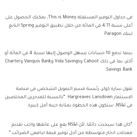
في جداول التوفير المستقلة This is Money، يمكنك الحصول على
أعلى نسبة 4.11 في المائة من خلال تطبيق التوفير Spring التابع
لبنك Paragon.
بينما تدفع 10 حسابات يسهل الوصول إليها نسبة 4 في المائة أو
أكثر، بما في ذلك Cahoot وVida Savings وVanquis Bank وCharter
Savings Bank.
تقول سارة كولز، رئيسة قسم التمويل الشخصي في منصة
الاستثمار Hargreaves Lansdown: “بالنسبة للمدخرين المخلصين
في NS&I، ستكون هذه الخطوة بمثابة خيبة أمل كبيرة.
“كان هذا سيحدث دائمًا، لأن NS&I يقع على عاتقها واجب تقديم
معدلات ادخار متوسطة من أجل توفير قيمة لدافعي الضرائب.”