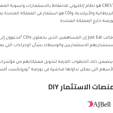
CREST هو نظام إلكتروني للاحتفاظ بالاستثمارات وتسوية ال
البريطانية والأيرلندية، وCDI هو استثمار في المملكة ال
ورصة خارج المملكة المتحدة.
وقالت Just Eat إن المساهمين الذين يح
ستشاريهم الاستثماريين والوسطاء بشأن الإجراءات التي يمك
لأسهم التي يمكن تداولها مباشرة في بورصة “يورونكست أمست
نصات الاستثمار DIY