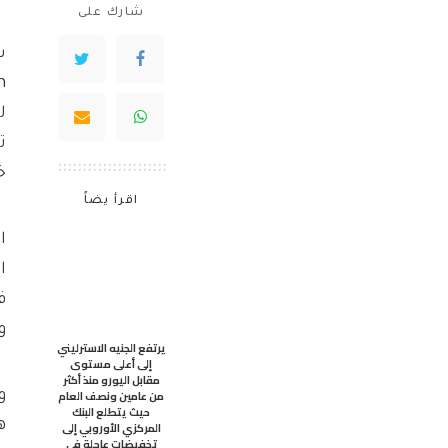
شارك على
ل
ت
خ
اقرأ يضاً
ا
و
يرتفع الجنيه الاسترليني
إلى أعلى مستوى
مقابل اليورو منذ أكثر
من عامين ونصف العام
حيث يتطلع البنك
ه
المركزي الأوروبي إلى
تخفيضات عاجلة في