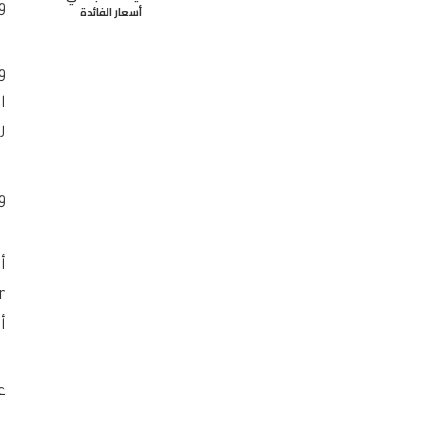
و
أسعار الفائدة
و
ا
ل
وس
أ
على