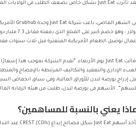
أثرت Just Eat بشكل خاص بضعف الطلب في الولايات المتحدة.
دولار – وهو خصم كبير عل
عمال توصيل الطعام الأمريكية المتعثرة قبل ثلاث سنوات فقط
وقالت Just Eat يوم الأربعاء: “تقدم الشركة بموجب هذا إشعا
لعبء الإداري والتعقيد والتكاليف المرتبطة بالإفصاح والمتطل
لى إدراج بورصة لندن للأوراق المالية، وفي سياق انخفاض السيو
لسهم”. الأسهم في بورصة لندن، طلبت من هيئة الرقابة المالية (FCA) إلغاء الإد
اذا يعني بالنسبة للمساهمين؟
أسهم Just Eat شكل مصالح إيداع CREST (CDIs) عند التداول في لندن.