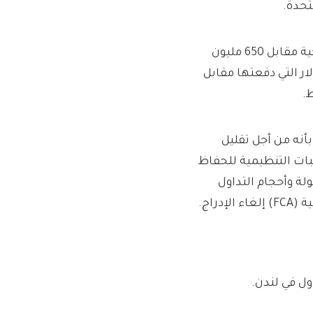
في الشهر الماضي، باعت شركة Just Eat وحدة Grubhub الأمريكية مقابل 650 مليون
ى المبلغ الذي دفعته مقابل 7.3 مليار دولار التي دفعتها مقابل
.
رًا بأنه من أجل تقليل
بات التنظيمية للحفاظ
لة وأحجام التداول
راج.