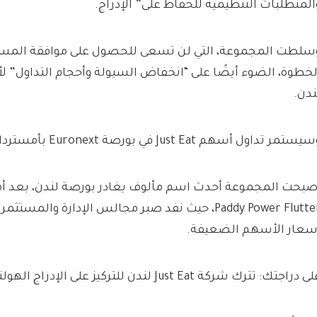
المتطلبات التنظيمية للحفاظ على” الإدراج.
سلطت المجموعة، التي لن تسعى للحصول على موافقة المس
لخطوة، الضوء أيضًا على “انخفاض السيولة وأحجام التداول” 
ندن.
يستمر تداول أسهم Just Eat في بورصة Euronext بأمستردام.
Paddy Power Flutter، حيث نفد صبر مجالس الإدارة وال
سعار الأسهم الضعيفة.
 دراجتك: تترك شركة Just Eat لندن للتركيز على الإدراج الهولندي