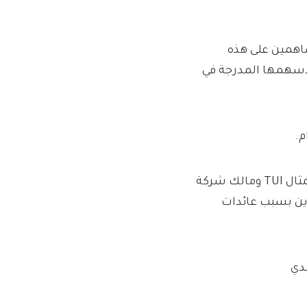
اهمين على هذه
لأسهمها المدرجة في
أصبحت المجموعة أحدث اسم مألوف يغادر بورصة لندن، بعد أمثال TUI ومالك شركة
مستثمرين بسبب عائدات