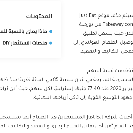
المحتويات
سيتم حذف موقع Just Eat
Takeaway.com من بورصة
ماذا يعني بالنسبة لل
ندن حيث يسعى تطبيق
منصات الاستثمار DIY
وصيل الطعام الهولندي إلى
فض التكاليف والتعقيد.
نخفضت قيمة أسهم
المجموعة المدرجة في لندن بنسبة 85 في المائة ت
فبراير 2020 عند 77.40 جنيهًا إسترلينيًا لكل سهم، حيث 
جهود التوسع القوية إلى تآكل أرباحها النهائية.
وأخبرت شركة Just Eat المستثمرين هذا الصباح أنها 
ذا العام “من أجل تقليل العبء الإداري والتعقيد والتكاليف ال