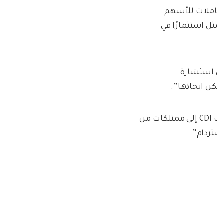
معاملات للأسهم
متحدة يمثل استثمارًا في
ملون CDIs “مدعوون إلى استشارة
ن اتخاذها”.
ويتضمن ذلك الخطوات اللازمة لتحويل ممتلكاتهم من مؤشرات CDI إلى ممتلكات من
ردام”.