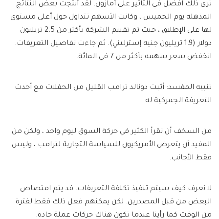
ترى ذلك أفضل في التأثير على أمازون. لقد أنتجت بعض النتائج
المذهلة يوم الخميس ، وكانت الأسهم تتداول حول أعلى مستوى
لها على الإطلاق ، حيث تم تقييم الشركة بأكثر من 2.5 تريليون
دولار (1.9 تريليون جنيه إسترليني). ثم جاءت تفاصيل التعريفات.
انخفض سعر سهمه بأكثر من 7 في المائة.
تنبيه المفسد: أثبت دونالد ترامب القليل من الحفلات مع أحدث
التعريفة الجمركية له
من السخف أن تقرأ الكثير في حركة السوق ليوم واحد ، ولكن من
المفيد أن يتعرض الأمريكيون للسياسة التجارية لترامب ، وليس
فقط الأجانب.
لا نعرف كيف سيتم تنفيذ تكلفة التعريفات. قد يتم امتصاص
البعض من قبل المصدرين. لكن يمكنهم فعل ذلك فقط لفترة
من الوقت كما رأينا عندما تكون هناك حركات عملة حادة.