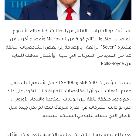
لقد أثبت دونالد ترامب القليل من الحفلات. كنا هناك الأسبوع
الماضي ، احتفلوا بنتائج قوية من Microsoft وأعضاء آخرين من
عشيرة “Seven” الرائعة ، بالإضافة إلى بعض الشخصيات اللائقة
هنا من العديد من الشركات التي لدينا ، وأشكال مذهلة للغاية
من Rolls-Royce.
لمست مؤشرات S&P 500 و FTSE 100 من الأسهم الرائدة في
جميع الأوقات. يبدو أن المفاوضات التجارية كانت تتفوق على ذلك
، مع وجود صفقة لائقة بين الولايات المتحدة والاتحاد الأوروبي ،
حتى لو كانت الشركات في القارة منزعجًا لأنها لم تكن جيدة مثل
الاتفاق الذي حصلنا عليه في المملكة المتحدة.
بعد ذلك ، بانج ، تم الإعلان عن القائمة الكاملة للتعريفات ، ودُيُلت