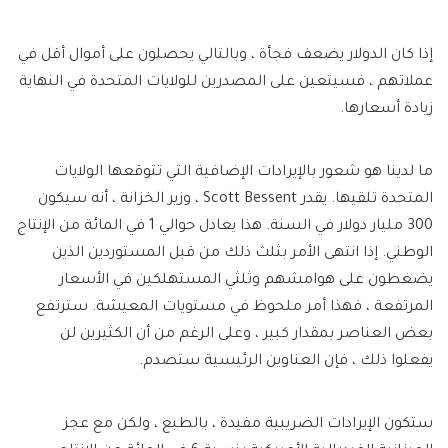
إذا كان الدولار يضعف فجأة ، وبالتالي يحصلون على أموال أقل في
عملاتهم ، فسيتعين على المصدرين للولايات المتحدة في النهاية
زيادة أسعارها.
ما لدينا هو شعور بالإيرادات الإضافية التي تتوقعها الولايات
المتحدة تلقيها. يقدر Scott Bessent ، وزير الخزانة ، أنه سيكون
300 مليار دولار في السنة. هذا يعادل حوالي 1 في المائة من الإنتاج
الوطني. إذا انتهى الأمر بثلث ذلك من قبل المستوردين الذين
يضغطون على هوامشهم وثلثي المستهلكين في الأسعار
المرتفعة ، فهذا أمر ملحوظ في مستويات المعيشة. سترتفع
بعض العناصر بمقدار كبير ، وعلى الرغم من أن الكثيرين لن
يفعلوا ذلك ، فإن العناوين الرئيسية ستصدم.
ستكون الإيرادات الضريبية مفيدة ، بالطبع ، ولكن مع عجز