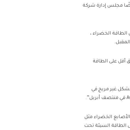
– الذي تم تعيينه في عام 2019 ويقود أيضًا مجلس إدارة شركة
 أشرف على محور BP الفاشل على الطاقة الخضراء ،
لمقبل.
BP Murra عن خطط لإنفاق أقل على الطاقة
روس مولد ، مدير الاستثمار في AJ Bell: “سوف يجلس BP بشكل غير مريح في
الأصابع الخضراء مثل
ل الطاقة السيئة تحت