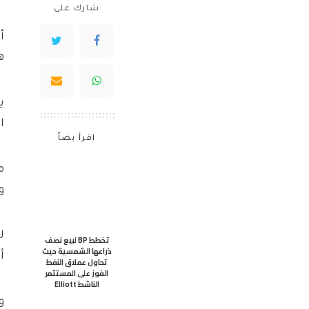
شارك على
ه
ي
ا
اقرأ يضاً
و
تخطط BP لبيع نصف
ذراعها الشمسية حيث
أ
تحاول عملاق النفط
الفوز على المستثمر
الناشط Elliott
و