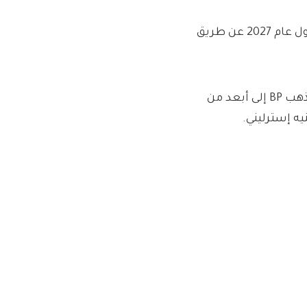
تهدف الشركة إلى جمع ما يقرب من 16 مليار جنيه إسترليني بحلول عام 2027 عن طريق
لكن البريد يوم الأحد كشف الأسبوع الماضي أن إليوت يريد أن يذهب BP إلى أبعد من