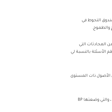
ندوق التحوط في
ن المحادثات التي
م الأسئلة بالنسبة لي
 الأصول ذات المستوى
تقوم Aramco السعودية بتقديم عرض لزيوت التشحيم Castrol ، والتي وضعتها BP