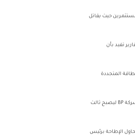
 مع المستثمرين حيث يقاتل
ير تفيد بأن
 أقل على الطاقة المتجددة
لكن إليوت ، الذي بنى ما يقرب من 4 مليارات جنيه إسترليني في شركة BP ليصبح ثالث
حاول الإطاحة برئيس