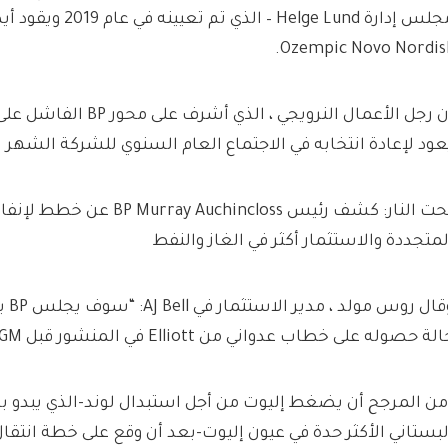
مجلس إدارة Helge Lund 
Ozempic Novo Nordisk
إن رجل الأعمال النرويجي ، الذي
عود لإعادة انتخابه في الاجتماع العام السنوي للشركة الشهر ا
تحت النار: كشف رئيس y Auchincloss
لمتجددة والاستثمار أكثر في الغاز والنفط
وقال 
لة حصوله على خطاب عدواني من Elliott في المنشور قبل AGM في منتصف أبريل”.
من المرجح أن يضغط إليوت من أجل استبدال لوند-الذي يبدو ب
لبستاني الأكثر حدة في عيون إليوت-بعد أن وقع على خطة انتقا