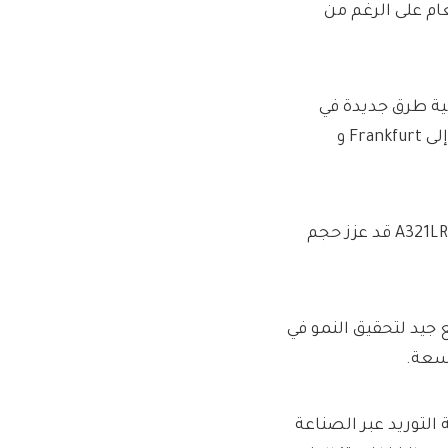
عام على الرغم من
م التخطيط لثمانية طرق جديدة في
أسواق النمو الرئيسية ، بما في ذلك الرحلات الجوية من Almaty إلى Frankfurt و
وأشارت إلى أن تثبيت خزان وقود ثالث على أسطوله من طائرات A321LR قد عزز حجم
 جيد لتحقيق النمو في
وسعة.
لتوريد عبر الصناعة