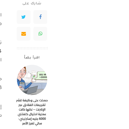
شارك على
م
ت
اقرأ يضاً
ا
2023 ، بمساع
حصلت على وظيفة لنشر
تقييمات الفنادق عبر
إ
الإنترنت – لكنها كانت
عملية احتيال كلفتني
دور
6000 جنيه إسترليني:
سالي تفرز الأمر