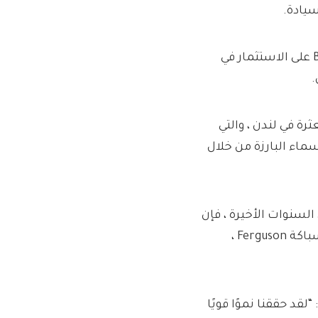
أنشأت المجموعتان حامل الجوية في عام 2001 بعد أن وافق BAE على الاستثمار في
.
ل المتعثرة في لندن ، والتي
ماء البارزة من خلال
لسنوات الأخيرة ، فإن
مالك Paddy Power Flutter Entertainment ، وموزع منتجات السباكة Ferguson ،
وقال بيتر فوستر ، الرئيس التنفيذي لمجموعة Air Astana Group: “لقد حققنا نموًا قويًا