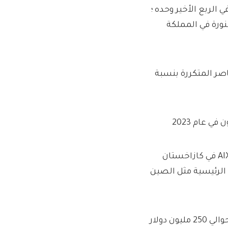
ت Air Astana 21 طريقًا جديدًا خلال العام ، بما في ذلك 14 في الربع الأخير وحده ؛
نورة في المملكة
اصر المتكررة بنسبة
كان جزء من الدافع للشركة وراء طرح علني في لندن وعلى تبادل AIX في كازاخستان
الرئيسية مثل الصين
جمعت 370 مليون دولار من عرضها العام الأولي المفرط ؛ ذهب حوالي 250 مليون دولار