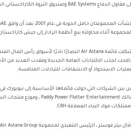
مقاول الدفاع BAE Systems وصندوق الثروة الكازاخستاني السيادة.
لمجموعة أثناء محاولته بيع أنظمة الرادار إلى جيش كازاخستان
شكلت قائمة Air Astana انتصارًا نادرًا لأسواق رأس الما
افحت لجذب الاكتتابات العامة الجديدة وفقدت العديد من الأس
مليات الاستحواذ أو الانشقاقات للتبادلات المنافسة.
ن بين الشركات التي حولت قائمةها الأساسية إلى نيويورك في ا
ممتلكات مواد البناء العملاقة CRH.