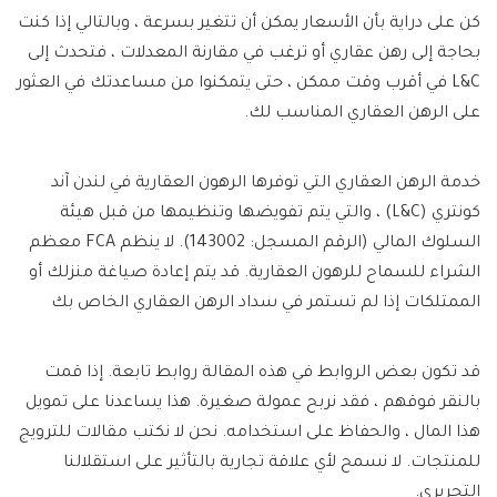
كن على دراية بأن الأسعار يمكن أن تتغير بسرعة ، وبالتالي إذا كنت
بحاجة إلى رهن عقاري أو ترغب في مقارنة المعدلات ، فتحدث إلى
L&C في أقرب وقت ممكن ، حتى يتمكنوا من مساعدتك في العثور
على الرهن العقاري المناسب لك.
خدمة الرهن العقاري التي توفرها الرهون العقارية في لندن آند
كونتري (L&C) ، والتي يتم تفويضها وتنظيمها من قبل هيئة
السلوك المالي (الرقم المسجل: 143002). لا ينظم FCA معظم
الشراء للسماح للرهون العقارية. قد يتم إعادة صياغة منزلك أو
الممتلكات إذا لم تستمر في سداد الرهن العقاري الخاص بك
قد تكون بعض الروابط في هذه المقالة روابط تابعة. إذا قمت
بالنقر فوقهم ، فقد نربح عمولة صغيرة. هذا يساعدنا على تمويل
هذا المال ، والحفاظ على استخدامه. نحن لا نكتب مقالات للترويج
للمنتجات. لا نسمح لأي علاقة تجارية بالتأثير على استقلالنا
التحريري.