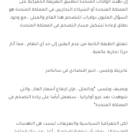
إن تهديد الولايات المتحدة لتطبيق التعريفة الجمركية على
المملكة المتحدة أو الشركاء التجاريين في المملكة المتحدة هو
السؤال المليون دولارات للتضخم هذا العام والميلي ، مع وجود
نطاق لإعادة تشكيل مسار التضخم في المملكة المتحدة.
تتعلق الطبقة الثانية من عدم اليقين إلى حد أي انتقام ، مما أثار
حربًا تجارية عالمية.
غابرييلا ويليس ، خبير اقتصادي في سانتاندر
ويضيف ويليس: “وبالمثل ، فإن ارتفاع أسعار الغاز ، والتي
شوهدت بعد غزو أوكرانيا ، ستعمل أيضًا على زيادة التضخم في
المملكة المتحدة”.
لكن الجغرافيا السياسية والتعريفات ليست هي التهديدات
الوحيدة التي يمكن أن تدفع التضخم إلى أعلى من بنك إنجلترا