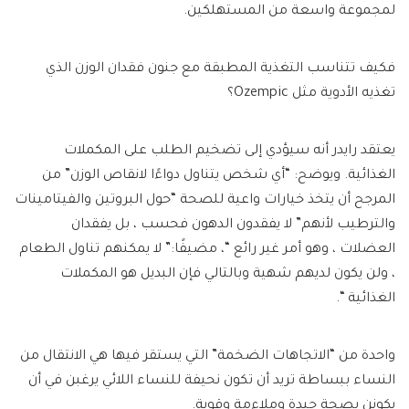
لمجموعة واسعة من المستهلكين.
فكيف تتناسب التغذية المطبقة مع جنون فقدان الوزن الذي
تغذيه الأدوية مثل Ozempic؟
يعتقد رايدر أنه سيؤدي إلى تضخيم الطلب على المكملات
الغذائية. ويوضح: “أي شخص يتناول دواءًا لانقاص الوزن” من
المرجح أن يتخذ خيارات واعية للصحة “حول البروتين والفيتامينات
والترطيب لأنهم” لا يفقدون الدهون فحسب ، بل يفقدان
العضلات ، وهو أمر غير رائع “، مضيفًا:” لا يمكنهم تناول الطعام
، ولن يكون لديهم شهية وبالتالي فإن البديل هو المكملات
الغذائية “.
واحدة من “الاتجاهات الضخمة” التي يستقر فيها هي الانتقال من
النساء ببساطة تريد أن تكون نحيفة للنساء اللائي يرغبن في أن
يكونن بصحة جيدة وملاءمة وقوية.