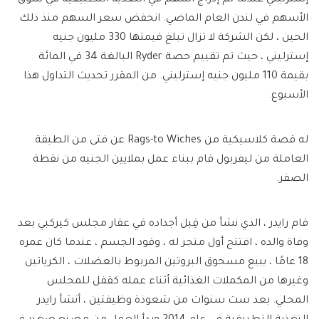
الأسهم في لندن العام الماضي. انخفض سعر السهم منذ ذلك
الحين ، لكن الشركة لا تزال تبلغ قيمتها 330 مليون جنيه
إسترليني ، حيث تم تقييم حصة Ryder البالغة 34 في المائة
بقيمة 110 مليون جنيه إسترليني. من المقرر تحديث التداول هذا
الأسبوع.
له قصة كلاسيكية من Rags-to Wiches عن فتى من الطبقة
العاملة من ليفربول قام ببناء عمل بملايين الجنيه من نقطة
الصفر.
قام رايدر ، الذي نشأ من قِبل أجداده في عقار مجلس كيركبي بعد
وفاة والده ، افتتح أول متجر له ، وقود الجسم ، عندما كان عمره
18 عامًا ، يبيع مسحوق البروتين المربوط بالعضلات ، الكرياتين
وغيرها من المكملات الغذائية أثناء عمله كقفل للمجلس
المحلي. بعد ست سنوات من شعوذة وظيفتين ، أنشأ رايدر