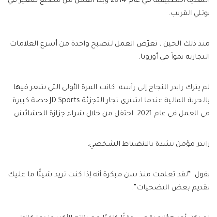
التغذية التطبيقية في عام 2014 وبدأ العمل من مصنع صغير في
نوتلي القريب.
منذ ذلك الحين ، تعرّض العمل لتصبح واحدة من أسرع العلامات
التجارية نمواً في أوروبا.
لم يترك رايدر النجاح إلى رأسه. كانت المرة الأولى التي شعر فيها
بالحرية المالية عندما اشترى تجار التجزئة JD Sports حصة كبيرة
في العمل في عام 2021. احتفل من خلال شراء جزازة الحشائش.
رايدر مؤمن بشدة بالانضباط الشخصي.
يقول: “لقد تعلمت منذ سن مبكرة أنه إذا كنت تريد شيئًا ما عليك
تقديم بعض التضحيات”.