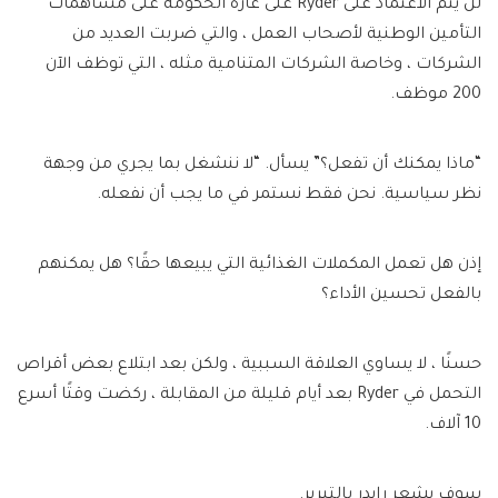
لن يتم الاعتماد على Ryder على غارة الحكومة على مساهمات
التأمين الوطنية لأصحاب العمل ، والتي ضربت العديد من
الشركات ، وخاصة الشركات المتنامية مثله ، التي توظف الآن
200 موظف.
“ماذا يمكنك أن تفعل؟” يسأل. “لا ننشغل بما يجري من وجهة
نظر سياسية. نحن فقط نستمر في ما يجب أن نفعله.
إذن هل تعمل المكملات الغذائية التي يبيعها حقًا؟ هل يمكنهم
بالفعل تحسين الأداء؟
حسنًا ، لا يساوي العلاقة السببية ، ولكن بعد ابتلاع بعض أقراص
التحمل في Ryder بعد أيام قليلة من المقابلة ، ركضت وقتًا أسرع
10 آلاف.
سوف يشعر رايدر بالتبرير.