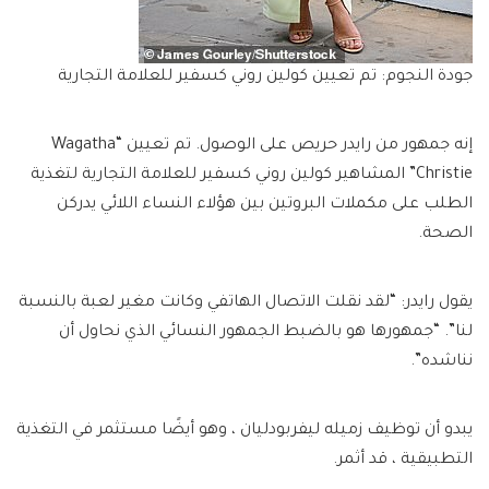
جودة النجوم: تم تعيين كولين روني كسفير للعلامة التجارية
إنه جمهور من رايدر حريص على الوصول. تم تعيين “Wagatha
Christie” المشاهير كولين روني كسفير للعلامة التجارية لتغذية
الطلب على مكملات البروتين بين هؤلاء النساء اللائي يدركن
الصحة.
يقول رايدر: “لقد نقلت الاتصال الهاتفي وكانت مغير لعبة بالنسبة
لنا”. “جمهورها هو بالضبط الجمهور النسائي الذي نحاول أن
نناشده”.
يبدو أن توظيف زميله ليفربودليان ، وهو أيضًا مستثمر في التغذية
التطبيقية ، قد أثمر.