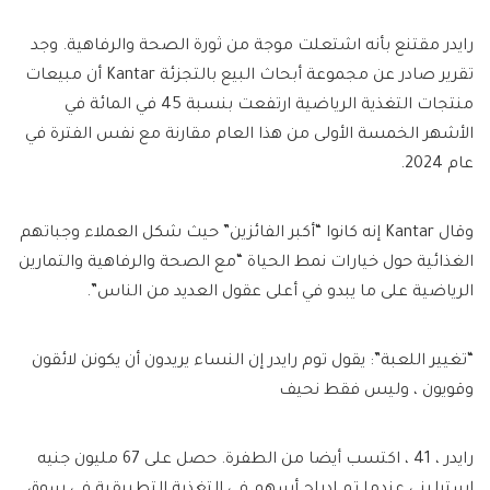
رايدر مقتنع بأنه اشتعلت موجة من ثورة الصحة والرفاهية. وجد
تقرير صادر عن مجموعة أبحاث البيع بالتجزئة Kantar أن مبيعات
منتجات التغذية الرياضية ارتفعت بنسبة 45 في المائة في
الأشهر الخمسة الأولى من هذا العام مقارنة مع نفس الفترة في
عام 2024.
وقال Kantar إنه كانوا “أكبر الفائزين” حيث شكل العملاء وجباتهم
الغذائية حول خيارات نمط الحياة “مع الصحة والرفاهية والتمارين
الرياضية على ما يبدو في أعلى عقول العديد من الناس”.
“تغيير اللعبة”: يقول توم رايدر إن النساء يريدون أن يكونن لائقون
وقويون ، وليس فقط نحيف
رايدر ، 41 ، اكتسب أيضا من الطفرة. حصل على 67 مليون جنيه
إسترليني عندما تم إدراج أسهم في التغذية التطبيقية في سوق