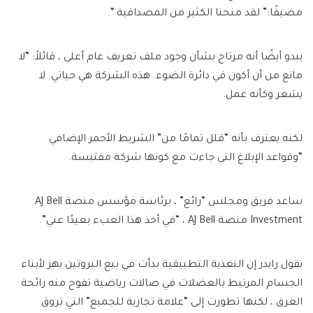
مضيفًا:” لقد منحنا الكثير من المصداقية “.
يبدو أيضًا أنه مرتاح بشأن وجود ملف تعريف عام أعلى ، قائلاً: “لا
مانع من أن أكون في دائرة الضوء. هذه الشركة هي حياتي. لا
يشعر وكأنه عمل.
لكنه يعترف بأنه “قلل تمامًا من” الشريط الأحمر الإضافي
“وقواعد الإبلاغ التي جاءت مع كونها شركة مقتبسة.
ساعد فريق ومجلس “رائع” ، برئاسة مؤسس منصة AJ Bell
Investment منصة AJ Bell ، “في أخذ هذا العبء بعيدًا عني”.
يقول رايدر إن التغذية التطبيقية بدأت في بيع البروتين يهز لأبناء
الجسام المرتبط بالعضلات في صالات رياضية تفوح منه رائحة
العرق ، لكنها تطورت إلى “علامة تجارية للجميع” التي تروق