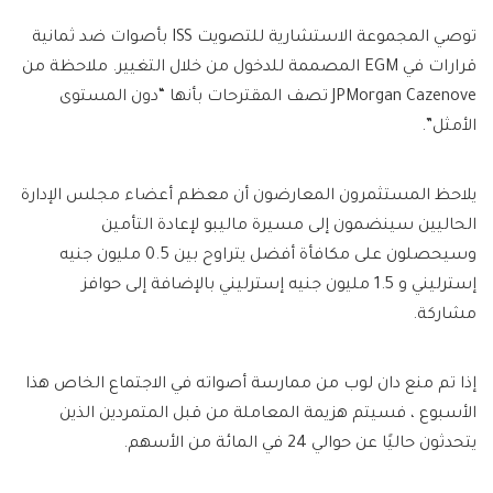
توصي المجموعة الاستشارية للتصويت ISS بأصوات ضد ثمانية
قرارات في EGM المصممة للدخول من خلال التغيير. ملاحظة من
JPMorgan Cazenove تصف المقترحات بأنها “دون المستوى
الأمثل”.
يلاحظ المستثمرون المعارضون أن معظم أعضاء مجلس الإدارة
الحاليين سينضمون إلى مسيرة ماليبو لإعادة التأمين
وسيحصلون على مكافأة أفضل يتراوح بين 0.5 مليون جنيه
إسترليني و 1.5 مليون جنيه إسترليني بالإضافة إلى حوافز
مشاركة.
إذا تم منع دان لوب من ممارسة أصواته في الاجتماع الخاص هذا
الأسبوع ، فسيتم هزيمة المعاملة من قبل المتمردين الذين
يتحدثون حاليًا عن حوالي 24 في المائة من الأسهم.