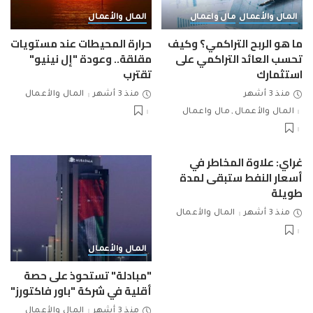
المال والأعمال
مال واعمال
المال والأعمال
ما هو الربح التراكمي؟ وكيف
حرارة المحيطات عند مستويات
تحسب العائد التراكمي على
مقلقة.. وعودة "إل نينيو"
استثمارك
تقترب
منذ 3 أشهر
منذ 3 أشهر
المال والأعمال
المال والأعمال
مال واعمال
غراي: علاوة المخاطر في
أسعار النفط ستبقى لمدة
طويلة
منذ 3 أشهر
المال والأعمال
المال والأعمال
"مبادلة" تستحوذ على حصة
أقلية في شركة "باور فاكتورز"
منذ 3 أشهر
المال والأعمال