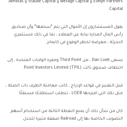
Evelyn Partners و Metage Capital و Staude Capital و Almiltas
Capital.
يقول المستشارون إن الأموال التي يتم “سحقها” وأن صناديق
رأس المال المدارة نيابة عن العملاء ، بما في ذلك مستثمري
التجزئة ، معرضة لخطر الوقوع في كايمانز.
يسعى Dan Loeb ، من Third Point ومقره الولايات المتحدة ، إلى
اختطاف صندوق ثالث Point Investors Limited (TPIL).
قبل التغيير في قواعد الإدراج ، كانت معاملة الطرف ذات الصلة ،
مثل تلك التي اقترحها LOEB ، تتطلب استطلاعًا مستقلًا.
كان من شأن ذلك أن يمنع النقطة الثالثة من استخدام أسهم
التصويت الخاصة بها إلى Railroad صفقة مثيرة للجدل.