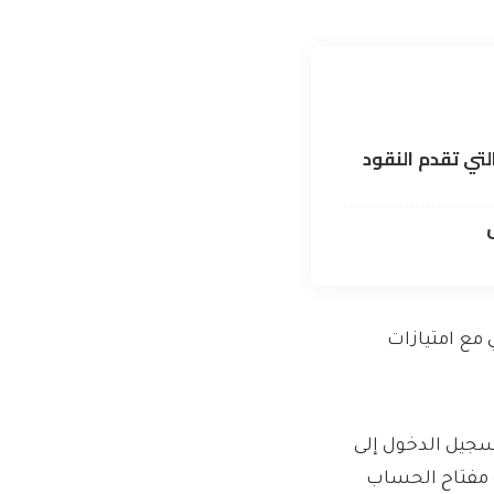
لتي تقدم النقود
NatWest Rewar ، والذي يأتي مع امتيازات
ي حسابهم وتسجيل الدخول إلى
 استخدام خدمة مفتاح الحساب