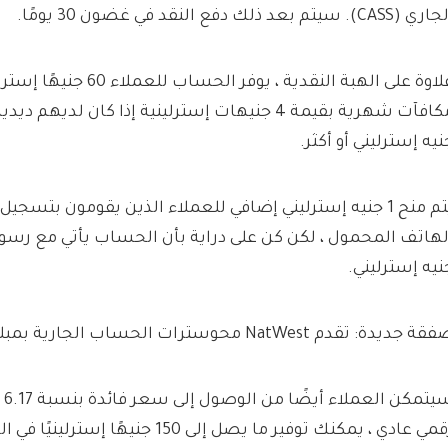
 (CASS). سيتم بعد ذلك دفع النقد في غضون 30 يومًا.
علاوة على الهبة النقدية ، يوفر ا
نيه إسترليني أو أكثر.
يتم منح 1 جنيه إسترليني إضافي للعملاء الذين يقومون بتسج
نيه إسترليني.
 جديدة: تقدم NatWest محوسترات الحساب الجارية بمبلغ 150 جنيهًا إسترلينيًا
سيت
مي عادي ، يمكنك توفير ما يصل إلى 150 جنيهًا إسترلينيًا في الشهر.