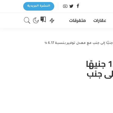
النشرة البريدية
عقارات
متفرقات
0
يقدم Major Bank عرض تبديل بقيمة 150 جنيهًا
إلى جنب