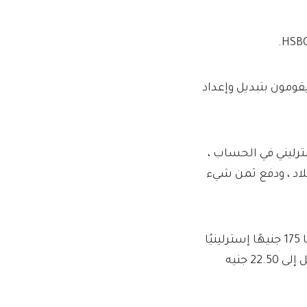
 الذين يقومون بتبديل وإعداد
اج إلى وضع ما لا يقل عن 1000 جنيه إسترليني في الحساب ،
اد ، ودفع ثمن شيء
يمكن أن يحمل الحساب أيضًا 175 جنيهًا إسترلينيًا
إذا فتحوا حسابًا جديدًا للنادي ، والذي يأتي مع رسوم متفاوتة تصل إلى 22.50 جنيه