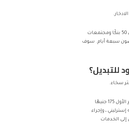
لادخار.
تبديل الحسابات المصرفية أمر واضح ومباشر. اشتركت أكثر من 50 بنكًا ومجتمعات
ن المفاتيح في غضون سبعة أيام. سوف
د للتبديل؟
ثر سخاء.
يدفع العملاء الجدد الذين يقومون بتبديل حسابهم الأول 175 جنيهًا
ون 45 يومًا ، لكنك ستحتاج إلى إيداع 1000 جنيه إسترليني ، وإجراء
إلى الخدمات