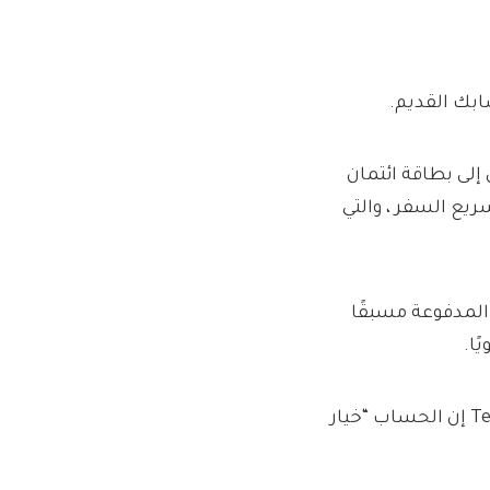
بك القديم.
صول إلى بطاقة ائتمان
افآت على تسريع السفر ، والتي
 المدفوعة مسبقًا
وقال Alastair Douglas ، الرئيس التنفيذي لشركة TextremsMoney إن الحساب “خيار