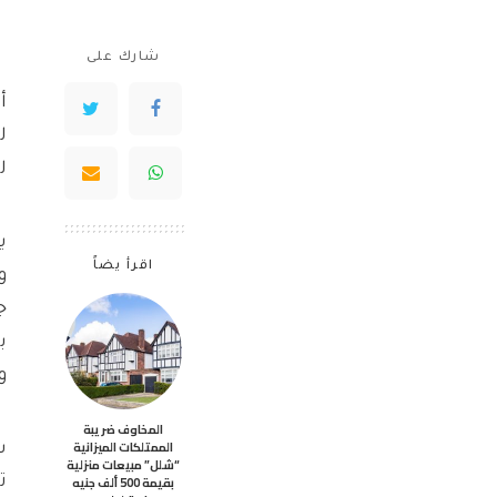
شارك على
ل
ل
ي
اقرأ يضاً
ج
و
المخاوف ضريبة
الممتلكات الميزانية
“شلل” مبيعات منزلية
بقيمة 500 ألف جنيه