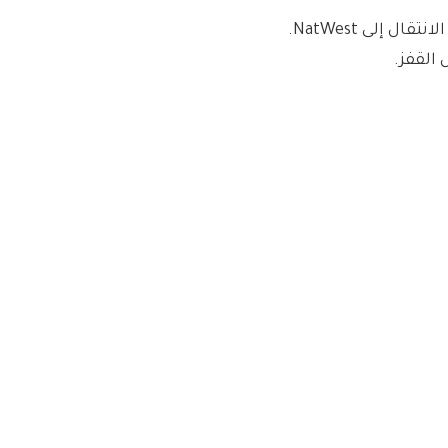
لا يدفع الولاء ، لكن يمكنك كسب 150 جنيهًا إسترلينيًا من خلال الانتقال إلى NatWest.
 القفز.