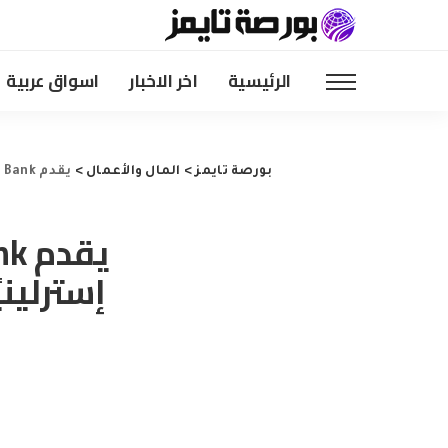
الرئيسية
اخر الاخبار
اسواق عربية
بورصة تايمز
>
المال والأعمال
>
يقدم Major Bank عرض تبديل بقيمة 150 جنيهًا إسترلينيًا للعملاء الجدد والحاليين جنبًا إلى جنب مع معدل توفير بنسبة 6.17 ٪
إسترليني