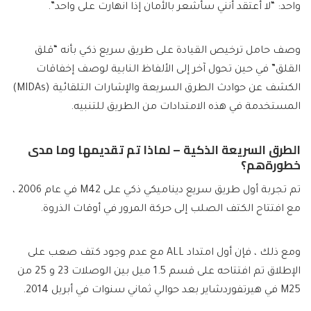
واحد: “لا أعتقد أنني سأشعر بالأمان إذا انهارت على واحد”.
وصف حامل ترخيص القيادة على طريق سريع ذكي بأنه “قلق
القلق” في حين تحول آخر إلى الألفاظ النابية لوصف إخفاقات
الكشف عن حوادث الطرق السريعة والإشارات التلقائية (MIDAs)
المستخدمة في هذه الامتدادات من الطريق للتنبيه.
الطرق السريعة الذكية – لماذا تم تقديمها وما مدى
خطورةهم؟
تم تجربة أول طريق سريع ديناميكي ذكي على M42 في عام 2006 ،
مع افتتاح الكتف الصلب إلى حركة المرور في أوقات الذروة.
ومع ذلك ، فإن أول امتداد ALL مع عدم وجود كتف صعب على
الإطلاق تم افتتاحه على قسم 1.5 ميل بين الوصلات 23 و 25 من
M25 في هيرتفوردشاير بعد حوالي ثماني سنوات في أبريل 2014.