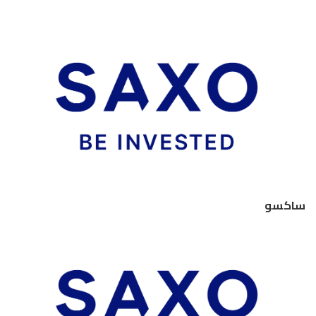
ساكسو