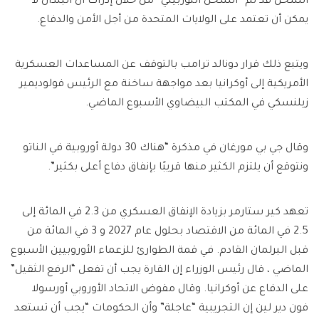
الشحن قد تم “الشحن التوربيني” من خلال إدراك أن البلدان لا
يمكن أن تعتمد على الولايات المتحدة من أجل الأمن والدفاع.
ويتبع ذلك قرار دونالد ترامب بالتوقف عن المساعدات العسكرية
الأمريكية إلى أوكرانيا بعد مواجهة ساخنة مع الرئيس فولوديمير
زيلنسكي في المكتب البيضاوي الأسبوع الماضي.
وقال جي بي مورغان في مذكرة “هناك 30 دولة أوروبية في الناتو
ونتوقع أن يلتزم الكثير منها قريبًا بإنفاق دفاع أعلى بكثير”.
تعهد كير ستارمر بزيادة الإنفاق العسكري من 2.3 في المائة إلى
2.5 في المائة من الاقتصاد بحلول عام 2027 و 3 في المائة من
قبل البرلمان القادم. في قمة الطوارئ للزعماء الأوروبيين الأسبوع
الماضي ، قال رئيس الوزراء إن القارة يجب أن تفعل “الرفع الثقيل”
على الدفاع عن أوكرانيا. وقال مفوض الاتحاد الأوروبي أورسولا
فون دير لين إن التجريبية “عاجلة” وأن الحكومات “يجب أن تستعد