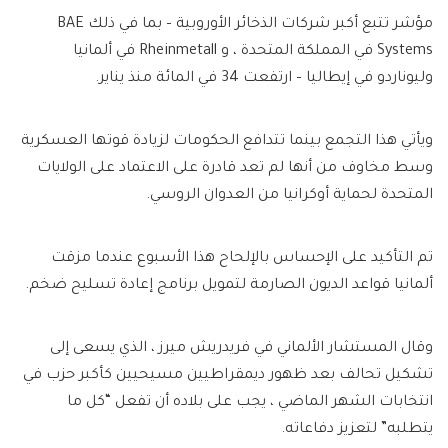
مؤشر تتبع أكبر شركات الذخائر الأوروبية – بما في ذلك BAE
Systems في المملكة المتحدة ، و Rheinmetall في ألمانيا
وليوناردو في إيطاليا – ارتفعت 34 في المائة منذ يناير.
ويأتي هذا التجمع بينما تتدافع الحكومات لزيادة قوتها العسكرية
وسط مخاوف من أنها لم تعد قادرة على الاعتماد على الولايات
المتحدة لحماية أوكرانيا من العدوان الروسي.
تم التأكيد على الإحساس بالإلحاح هذا الأسبوع عندما مزقت
ألمانيا قواعد الديون الصارمة لتمويل برنامج إعادة تسليح ضخم.
وقال المستشار الألماني في فريدريش ميرز ، الذي يسعى إلى
تشكيل تحالف بعد ظهور ديمقراطيين مسيحيين كأكبر حزب في
انتخابات الشهر الماضي ، يجب على بلاده أن تفعل “كل ما
يتطلبه” لتعزيز دفاعاته.