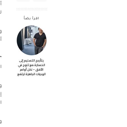
أ
ل
اقرأ يضاً
و
أ
“
يتأرجح التسليم إلى
الخسارة مع تلوح في
ا
الأفق – لكن أوامر
الوجبات الجاهزة ترتفع
إ
ا