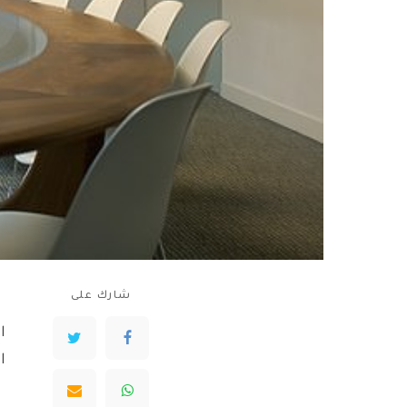
شارك على
ا
ا