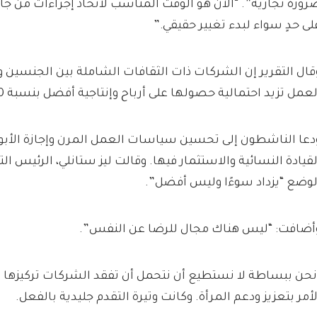
رورة تجارية”. “الآن هو الوقت المناسب لاتخاذ إجراءات من جا
لى حدٍ سواء لبدء تغيير حقيقي.”
قال التقرير إن الشركات ذات الثقافات الشاملة بين الجنسي
لعمل تزيد احتمالية حصولها على أرباح وإنتاجية أفضل بنسبة 60 في المائة.
دعا الناشطون إلى تحسين سياسات العمل المرن وإجازة الأبوة،
لقيادة النسائية والاستثمار فيها. وقالت ليز ستانلي، الرئيس ال
لوضع “يزداد سوءًا وليس أفضل”.
أضافت: “ليس هناك مجال للرضا عن النفس”.
نحن ببساطة لا نستطيع أن نتحمل أن تفقد الشركات تركيزها أو
لأمر بتعزيز ودعم المرأة. وكانت وتيرة التقدم جليدية بالفعل.