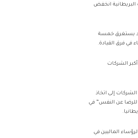
ت البريطانية انخفض
 قد يستغرق خمسة
 في فرق القيادة.
أكبر الشركات
ركة The Pipeline الاستشارية الشركات إلى اتخاذ
ل للرضا عن النفس” في
طانيا.
ساء التنفيذيين و18% فقط من الرؤساء الماليين في