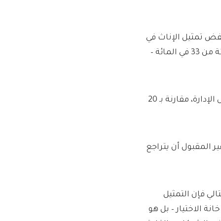
فض تمثيل الإناث في
اللجان التنفيذية لأكبر 350 شركة مدرجة في لندن إلى 32 في المائة من 33 في المائة –
وتشغل النساء 19 في المائة فقط من الأدوار التجارية في مجلس الإدارة، مقارنة بـ 20
مجلس إدارة The Pipeline، إنه “من غير المقبول أن يتراجع
الي فإن التمثيل
نة الاختيار – بل هو