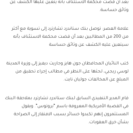
بعد أن قضت محكمة الاستئناف بأنه يتعين عليها الكشف عن
وثائق حساسة.
علامة العصر: توصل بنك ستاندرد تشارترد إلى تسوية مع أكثر
من 200 من المطالبين بعد أن قضت محكمة الاستئناف بأنه
سيتعين عليه الكشف عن وثائق حساسة
كتب النائبان المحافظان جون هايز وجاريث ديفيز إلى وزيرة المدينة
لوسي ريجبي، لحثها على النظر في مطالب إجراء تحقيق من
المبلغ عن المخالفات جوليان نايت.
قام المدير التنفيذي السابق لبنك ستاندرد تشارترد بملاحقة البنك
في القضية الأمريكية المعروفة باسم “بروتوس”. ويقول
المستثمرون إنهم تكبدوا خسائر بسبب الافتقار إلى الصراحة
بشأن خرق العقوبات.