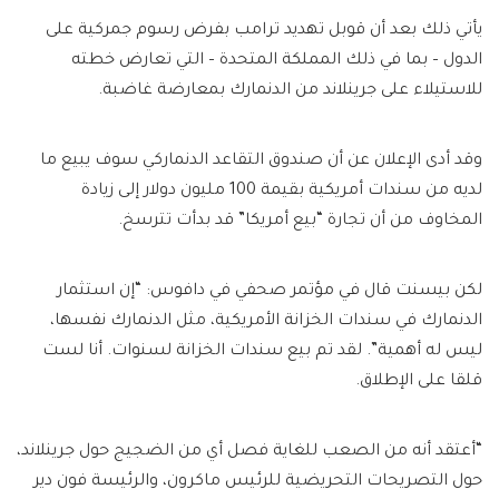
يأتي ذلك بعد أن قوبل تهديد ترامب بفرض رسوم جمركية على
الدول – بما في ذلك المملكة المتحدة – التي تعارض خطته
للاستيلاء على جرينلاند من الدنمارك بمعارضة غاضبة.
وقد أدى الإعلان عن أن صندوق التقاعد الدنماركي سوف يبيع ما
لديه من سندات أمريكية بقيمة 100 مليون دولار إلى زيادة
المخاوف من أن تجارة “بيع أمريكا” قد بدأت تترسخ.
لكن بيسنت قال في مؤتمر صحفي في دافوس: “إن استثمار
الدنمارك في سندات الخزانة الأمريكية، مثل الدنمارك نفسها،
ليس له أهمية”. لقد تم بيع سندات الخزانة لسنوات. أنا لست
قلقا على الإطلاق.
“أعتقد أنه من الصعب للغاية فصل أي من الضجيج حول جرينلاند،
حول التصريحات التحريضية للرئيس ماكرون، والرئيسة فون دير