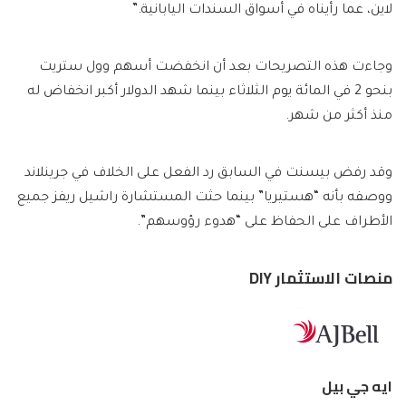
لاين، عما رأيناه في أسواق السندات اليابانية.”
وجاءت هذه التصريحات بعد أن انخفضت أسهم وول ستريت
بنحو 2 في المائة يوم الثلاثاء بينما شهد الدولار أكبر انخفاض له
منذ أكثر من شهر.
وقد رفض بيسنت في السابق رد الفعل على الخلاف في جرينلاند
ووصفه بأنه “هستيريا” بينما حثت المستشارة راشيل ريفز جميع
الأطراف على الحفاظ على “هدوء رؤوسهم”.
منصات الاستثمار DIY
ايه جي بيل