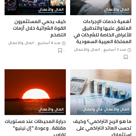
المال والأعمال
المال والأعمال
أهمية خدمات الإجراءات
كيف يحمي المستثمرون
المتفق عليها والتدقيق
القوة الشرائية خلال أزمات
للأغراض الخاصة للشركات في
التضخم
المملكة العربية السعودية
منذ 4 أسابيع
المال والأعمال
منذ 3 أسابيع
المال والأعمال
المال والأعمال
مال واعمال
المال والأعمال
ما هو الربح التراكمي؟ وكيف
حرارة المحيطات عند مستويات
تحسب العائد التراكمي على
مقلقة.. وعودة "إل نينيو"
استثمارك
تقترب