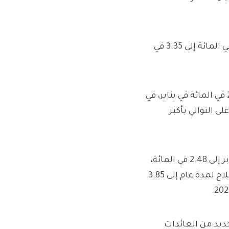
وخلال العام الماضي، انخفض متوسط ​​معدل الادخار من 3.64 في المائة إلى 3.35 في
وانخفض متوسط ​​سعر الحصول على القروض السهلة إلى 2.69 في المائة في يناير، في
 التوالي بأكبر
وانخفض متوسط ​​أسعار الوصول السهل للمرة الأولى منذ أكتوبر إلى 2.48 في المائة،
وهو أدنى مستوى منذ يوليو 2023، في حين انخفض متوسط ​​الإصلاح لمدة عام إلى 3.85
صر جديد من العائدات