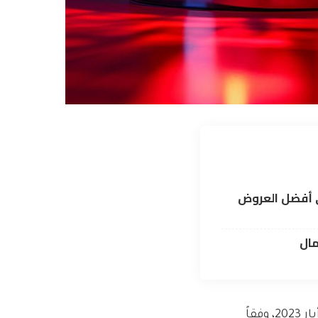
ى أفضل العروض
مال
يناير/كانون الثاني من 3.4 في المائة، وهو أدنى مستوى منذ مايو/أيار 2023، وفقاً