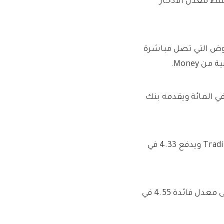
ط ​​معدل الادخار
روض التي تصل مباشرة
 Money.
ل حساب توفير يسهل الوصول إليه يدفع حاليًا نسبة 4.13 في المائة ويقدمه بنك
وفي الوقت نفسه، يأتي Isa* الذي يسهل الوصول إليه من Trading 212 ويدفع 4.33 في
يمكن للمدخرين الاحتفاظ بأموالهم لمدة 12 شهرا للحصول على معدل فائدة 4.55 في