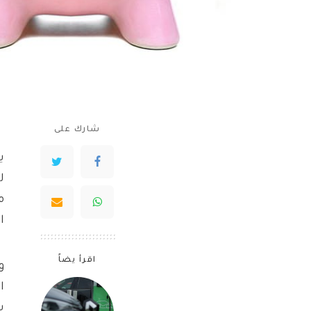
شارك على
ي
ل
م
ا
اقرأ يضاً
و