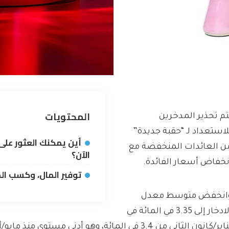
المحتويات
تم تحذير المدخرين
لاستعداد لـ “حقبة جديدة”
أين يمكنك العثور عل
ن العائدات المنخفضة مع
الآن؟
نخفاض أسعار الفائدة.
توفير المال، وكسب ال
انخفض متوسط ​​معدل
الادخار إلى 3.35 في المائة في