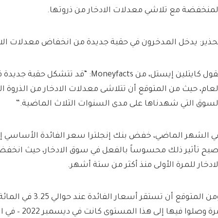
لمنخفضة مع تلاشي معدلات الادخار من ذروتها.
حذير: يدخل المدخرون في حقبة جديدة من انخفاض معدلات الاد
تقول كايتلين إيستل، من Moneyfacts: “قد تتشك
لعام، حيث من المتوقع أن تتلاشى معدلات الادخار من الذروة ال
لسوق التي شهدناها على مدى السنوات الثلاث الماضية.”
صبح تأثير ذلك محسوساً بالفعل في سوق الادخار، حيث انخف
لادخار للمرة الأولى منذ أكثر من ستة أشهر.
مرة وصلوا فيها إلى ه