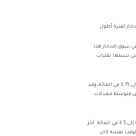
خار لفترة أطول
ل حقبة جديدة في سوق الادخار هذا
تي سببتها تقلبات
في الشهر الماضي، خفض بنك إنجلترا سعر الفائدة الأساسي إلى 3.75 في المائة، وقد
ض متوسط ​​معدلات
ومن المتوقع أن تستقر أسعار الفائدة عند حوالي 3.25 في المائة إلى 3.5 في المائة. آخر
ذا المستوى كانت في ديسمبر 2022 – في الوقت نفسه كان