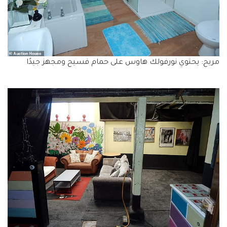
مريح: يحتوي نورفولك هاوس على حمام فسيح ومجهز جيدًا