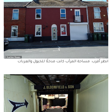
انظر أقرب: مساحة المرآب كانت مدخلًا للخيول والعربات