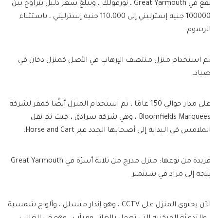
يقع في Great Yarmouth ، نورفولك ، ويبلغ سعر دليل يتراوح بين
100000 جنيه إسترليني إلى 110،000 جنيه إسترليني ، باستثناء
الرسوم.
تم استخدام منزل منتصف الإرهاب في الأصل كمنزل دخان في
صياد.
على مدار حوالي 150 عامًا ، تم استخدام المنزل أيضًا كمقر لشركة
Bloomfields Marquees ، وهي شركة سرادق ، حيث تم نقل
الملامس في البداية إلى أصحابها الجدد عبر Horse and Cart.
فريدة من نوعها: منزل مدرج من ثلاثة أسرّة في Great Yarmouth
يتجه إلى مزاد في سبتمبر
الآن يحتوي المنزل على CCTV ، وهو إنذار متسلل ، وألواح شمسية