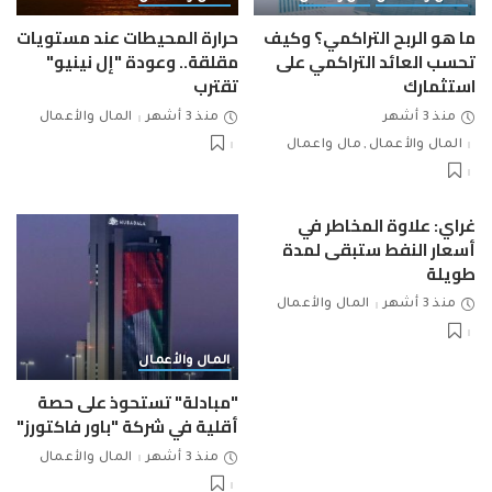
ما هو الربح التراكمي؟ وكيف
حرارة المحيطات عند مستويات
تحسب العائد التراكمي على
مقلقة.. وعودة "إل نينيو"
استثمارك
تقترب
منذ 3 أشهر
منذ 3 أشهر
المال والأعمال
المال والأعمال
مال واعمال
غراي: علاوة المخاطر في
أسعار النفط ستبقى لمدة
طويلة
منذ 3 أشهر
المال والأعمال
المال والأعمال
"مبادلة" تستحوذ على حصة
أقلية في شركة "باور فاكتورز"
منذ 3 أشهر
المال والأعمال