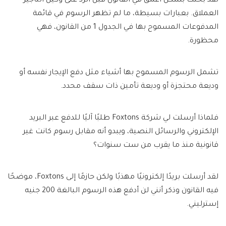
لقد بحثت بشكل أعمق في القانون قبل الرد على وكيل التأجير
العملاق. بعبارات بسيطة، ما لم تظهر الرسوم في قائمة
المدفوعات المسموح بها في الجدول 1 من القانون، فهي
محظورة.
تشمل الرسوم المسموح بها أشياء مثل دفع الإيجار نفسه أو
وديعة محتجزة أو وديعة تأمين ذات سقف محدد.
فلماذا أرسلت لي شركة Foxtons طلبًا آليًا للدفع عبر البريد
الإلكتروني والرسائل النصية، ويبدو أنه مقابل رسوم كانت غير
قانونية منذ ما يقرب من ست سنوات؟
لقد أرسلت بريدًا إلكترونيًا مهذبًا ولكن حازمًا إلى Foxtons، موضحًا
فيه القانون وذكر أنني لن أدفع هذه الرسوم البالغة 200 جنيه
إسترليني.