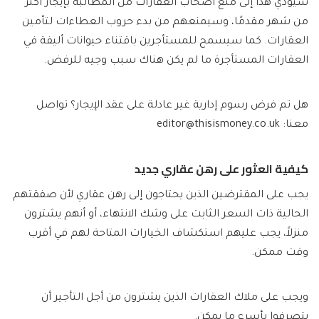
سيؤدي هذا إلى منع أصحاب العقارات من المطالبة بإيجار أكثر
من شهر مقدمًا، وسيمنعهم من بدء حروب العطاءات لتأمين
العقارات. كما سيسمح للمستأجرين باقتناء حيوانات أليفة في
العقارات المستأجرة ما لم يكن هناك سبب وجيه للرفض.
هل تم فرض رسوم إدارية غير عادلة على عقد الإيجار؟ تواصل
معنا:
editor@thisismoney.co.uk
كيفية العثور على رهن عقاري جديد
يجب على المقترضين الذين يحتاجون إلى رهن عقاري لأن صفقتهم
الحالية ذات السعر الثابت على وشك الانتهاء، أو أنهم يشترون
منزلاً، يجب عليهم استكشاف الخيارات المتاحة لهم في أقرب
وقت ممكن.
ويجب على ملاك العقارات الذين يشترون من أجل التأجير أن
يتصرفوا بأسرع ما يمكن.