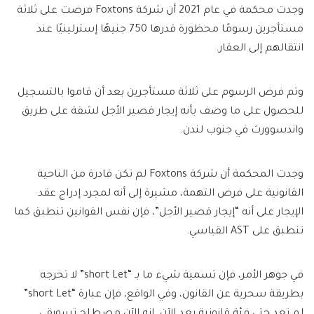
وجدت محكمة في عام 2021 أن شركة Foxtons فرضت على ثلاثة
مستأجرين رسومًا محظورة قدرها 750 جنيهًا إسترلينيًا عند
انتقالهم إلى العقار.
وتم فرض الرسوم على ثلاثة مستأجرين بعد أن قاموا بالتسجيل
للحصول على ما وصف بأنه إيجار قصير الأجل لشقة على طريق
واندسوورث في جنوب لندن.
وجدت المحكمة أن شركة Foxtons لم تكن قادرة من الناحية
القانونية على فرض التهمة، مشيرة إلى أنه لمجرد إدراج عقد
الإيجار على أنه “إيجار قصير الأجل”، فإن نفس القوانين تنطبق كما
تنطبق على AST القياسي.
في جوهر الأمر، فإن تسمية شيء ما بـ “short Let” لا تخرجه
بطريقة سحرية عن القانون، وفي الواقع، فإن عبارة “short Let”
لم تعد حتى فئة قانونية بعد الآن. إنه الآن مصطلح تسويقي