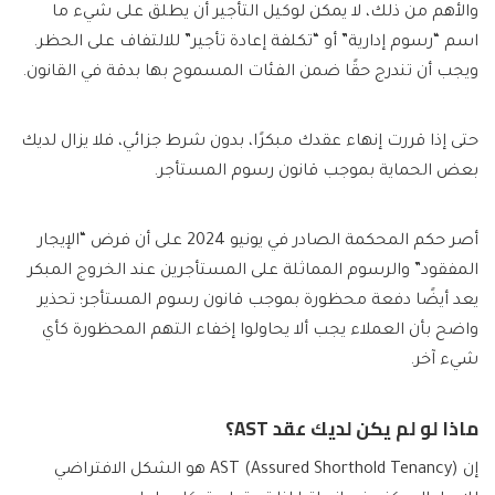
والأهم من ذلك، لا يمكن لوكيل التأجير أن يطلق على شيء ما
اسم “رسوم إدارية” أو “تكلفة إعادة تأجير” للالتفاف على الحظر.
ويجب أن تندرج حقًا ضمن الفئات المسموح بها بدقة في القانون.
حتى إذا قررت إنهاء عقدك مبكرًا، بدون شرط جزائي، فلا يزال لديك
بعض الحماية بموجب قانون رسوم المستأجر.
أصر حكم المحكمة الصادر في يونيو 2024 على أن فرض “الإيجار
المفقود” والرسوم المماثلة على المستأجرين عند الخروج المبكر
يعد أيضًا دفعة محظورة بموجب قانون رسوم المستأجر؛ تحذير
واضح بأن العملاء يجب ألا يحاولوا إخفاء التهم المحظورة كأي
شيء آخر.
ماذا لو لم يكن لديك عقد AST؟
إن AST (Assured Shorthold Tenancy) هو الشكل الافتراضي