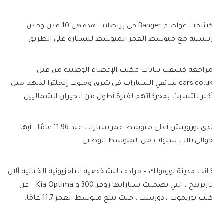
كشفت عواصم Banger في بريطانيا: هذه هي 10 مدن ومدن
رئيسية مع متوسط ​​العمر المتوسط ​​للسيارة على الطريق
مراجعة
كشفت بيانات مكتب الإحصاء الوطنية من قبل
cars.co.uk سائقي السيارات في
شرق وجنوب إنجلترا لديهم ميل
أكبر للتشبث بمحركاتهم لفترة أطول من الجيران الشماليين.
لدى نورويتش أعلى متوسط ​​عمر سيارات عند 11.96 عامًا ، أيها
حوالي ثلاث سنوات من المتوسط ​​الوطني.
كانت مدينة نورفولك – مرادف للشخصية التلفزيونية الخيالية آلان
بارتريدج ، التي تضمنت سياراتها روفر 800 و Kia Optima – عن
كثب بورنموث ، دورست ، حيث يبلغ متوسط ​​العمر 11.7 عامًا.