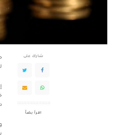
شارك على
ح
ل
د
اقرأ يضاً
و
ي