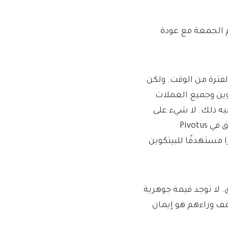
 الجمعة مع عودة
لفترة من الوقت. ولكن
كوين وجميع العملات
نيه ذلك. لا شيء على
الإطلاق؟ هذه هي وجهة نظر ريتشارد فار، كبير استراتيجيي السوق في Pivotus
ًا مستهدفًا للبيتكوين
. لا توجد قيمة جوهرية
قف وراءهم هو إيمان