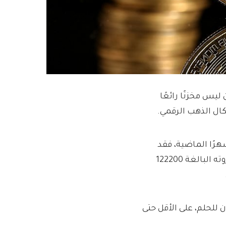
ليس مخزنًا رائعًا
ل الذهب الرقمي.
من سوء حظك الاحتفاظ بأي شيء اشتريته خلال الـ 15 شهرًا الماضية، فقد
خسرت المال. وفي مرحلة ما يوم الخميس كان أقل من نصف ذروته البالغة 122200
 للحلم، على الأقل حتى