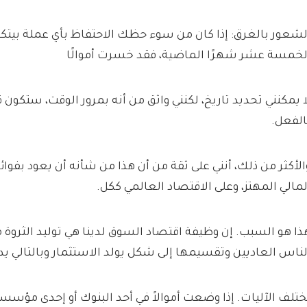
لشعور بالغرق: إذا كان من سوء حظك الاحتفاظ بأي عملة بيتك
لخمسة عشر شهرًا الماضية، فقد خسرت أموالًا
ا يمكنني تحديد تاريخ، لكنني واثق من أنه بمرور الوقت، ستكون ق
الفعل.
الأكثر من ذلك، أنني على ثقة من أن هذا من شأنه أن يعود بفوائد
لمالي المهتز، وعلى الاقتصاد العالمي ككل.
ذا هو السبب. إن وظيفة اقتصاد السوق لدينا هي توليد الثروة
لناس العاديين وتقسيمها إلى شكل يولد الاستثمار وبالتالي يد
ختلف الآليات. إذا وضعت أموالاً في أحد البنوك أو إحدى مؤسسا