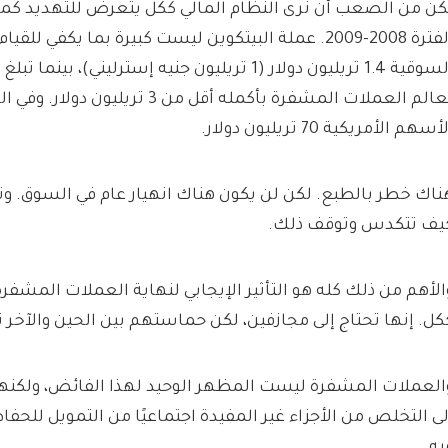
كن من الصعب أن نرى النظام المالي ككل يتعرض للتهديد كما 
الفترة 2008-2009. عملة البيتكوين ليست كبيرة بما يكفي ل
السوقية 1.4 تريليون دولار (1 تريليون جنيه إسترليني)، 
لعالم العملات المشفرة بأكمله أقل من 3 تري
أسهم الأمريكية 70 تريليون دولار.
ناك خطر بالطبع. لكن لن يكون هناك انهيار عام في السوق. وت
يف تتكدس وتوقف ذلك.
الأهم من ذلك كله هو التأثير الإيجابي لنهاية العملات المشفرة
كل. إنها تحتاج إلى مجازفين، لكن حماستهم بين الحين والآخر ت
العملات المشفرة ليست المظهر الوحيد لهذا الفائض، ولكنها 
لى التخلص من الأجزاء غير المفيدة اجتماعيًا من التمويل للحفا