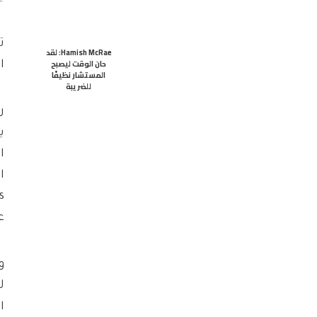
ت
Hamish McRae: لقد
حان الوقت ليصبح
ا
المستشار نظيفًا
للضريبة
ر
ي
ا
ع
و
ل
ا