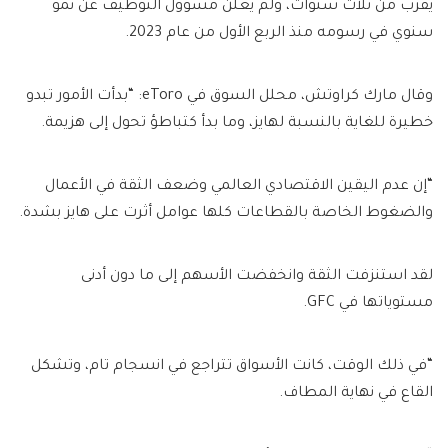
يقرب من ثلاث سنوات، ولم يعلن مسؤول التوظيف عن نمو
سنوي في رسومه منذ الربع الأول من عام 2023.
وقال مارك كراوتش، محلل السوق في eToro: “بدأت الأمور تبدو
خطيرة للغاية بالنسبة لهايز، وما بدأ كتباطؤ تحول إلى هزيمة.
“إن عدم اليقين الاقتصادي العالمي وضعف الثقة في الأعمال
والضغوط الخاصة بالقطاعات كلها عوامل أثرت على هايز بشدة.
لقد استنزفت الثقة وانخفضت الأسهم إلى ما دون أدنى
مستوياتها في GFC.
“في ذلك الوقت، كانت الأسواق تتراجع في انسجام تام، وتشكل
القاع في نهاية المطاف.