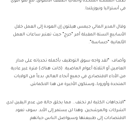
ظلت المملكة المتحدة وألمانيا أضعف الأسواق، مع نمو أقوى
في أستراليا ونيوزيلندا.
وقال المدير المالي جيمس هيلتون إن العودة إلى العمل خلال
الأسابيع الستة المقبلة أمر “حرج” حيث تعتبر ساعات العمل
الألمانية “حساسة”.
وأضاف: “لقد واجه سوق التوظيف بأكمله تحدياته على مدار
العامين أو الثلاثة أعوام الماضية. (كانت هناك) فترة غير عادية
من الأداء الاقتصادي في جميع أنحاء العالم، بدءاً من الولايات
المتحدة وأوروبا، وستكون الأخيرة من هذا الانكماش.
“الاتجاهات الكلية لم تختف… مما يخلق حالة من عدم اليقين لدى
الشركات والمرشحين. وهذا لن يستمر إلى الأبد. سوف تعود
الاقتصادات إلى طبيعتها وسيواصل الناس حياتهم.