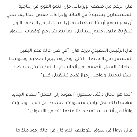
على الرغم من ضعف الإيرادات، فإن النمو القوي في إنتاجية
المستشارين بنسبة 6 في المائة وإجراءات خفض التكاليف تعني
أن هايز تتوقع أرباحًا تشغيلية قبل الاستثناء في النصف الأول
تبلغ 20 مليون جنيه إسترليني، بما يتماشى مع توقعات السوق.
قال الرئيس التنفيذي ديرك هان: “في ظل حالة عدم اليقين
المستمرة في الاقتصاد الكلي، وظروف بيرم الصعبة، ومتوسط ​​
ساعات العمل الأضعف في ألمانيا، فإننا ننفذ بشكل جيد ضد
استراتيجيتنا ونواصل إحراز تقدم تشغيلي كبير”.
“كما هو الحال دائمًا، ستكون “العودة إلى العمل” للعام الجديد
مهمة لذلك نحن نراقب مستويات النشاط عن كثب… وما زلت
واثقًا من أننا سنستفيد ماديًا عندما تتعافى الأسواق.”
عانى Hays في سوق التوظيف الذي كان في حالة ركود منذ ما