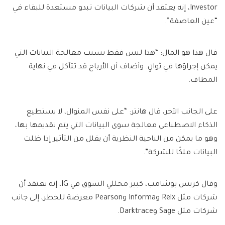
Investor، إنه يعتقد أن شركات البيانات تبدو مستعدة للبقاء في
“عين العاصفة”.
قال هذا هو المال: “هذا ليس فقط بسبب معالجة البيانات التي
يمكن إجراؤها في ثوانٍ. وأضاف أن الأرباح قد تتآكل في نهاية
المطاف.
على الجانب الآخر، قال هانتر: “على نفس المنوال، لا يستطيع
الذكاء الاصطناعي معالجة سوى البيانات التي يتم تقديمها بها،
وهو ما يمكن من الناحية النظرية أن يقلل من التأثير إذا ظلت
البيانات ملكًا للشركة”.
وقال كريس بوشامب، كبير محللي السوق في IG، إنه يعتقد أن
شركات مثل Relx وInforma وPearson معرضة للخطر، إلى جانب
شركات مثل Sage وDarktrace.