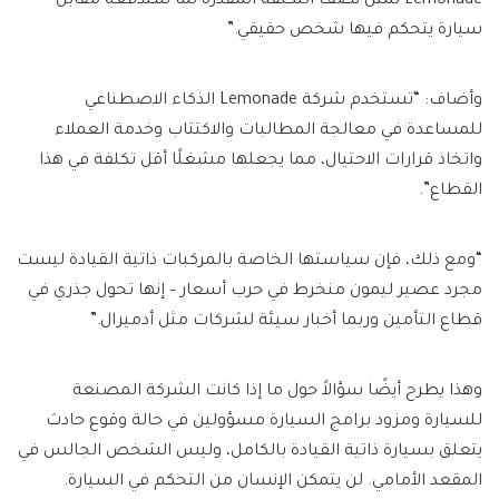
Lemonade تمثل نصف التكلفة المقدرة لما ستدفعه مقابل
سيارة يتحكم فيها شخص حقيقي.”
وأضاف: “تستخدم شركة Lemonade الذكاء الاصطناعي
للمساعدة في معالجة المطالبات والاكتتاب وخدمة العملاء
واتخاذ قرارات الاحتيال، مما يجعلها مشغلًا أقل تكلفة في هذا
القطاع”.
“ومع ذلك، فإن سياستها الخاصة بالمركبات ذاتية القيادة ليست
مجرد عصير ليمون منخرط في حرب أسعار – إنها تحول جذري في
قطاع التأمين وربما أخبار سيئة لشركات مثل أدميرال.”
وهذا يطرح أيضًا سؤالاً حول ما إذا كانت الشركة المصنعة
للسيارة ومزود برامج السيارة مسؤولين في حالة وقوع حادث
يتعلق بسيارة ذاتية القيادة بالكامل، وليس الشخص الجالس في
المقعد الأمامي. لن يتمكن الإنسان من التحكم في السيارة.