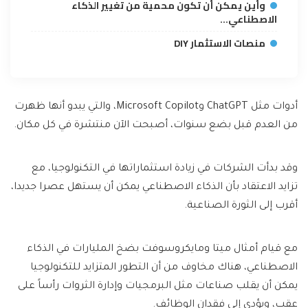
وأين يمكن أن تكون محمية من تغيير الذكاء
الاصطناعي…
منصات الاستثمار DIY
أدوات مثل ChatGPT وMicrosoft Copilot، والتي يبدو أنها ظهرت
من العدم قبل بضع سنوات، أصبحت الآن منتشرة في كل مكان.
وقد بدأت الشركات في زيادة استثماراتها في التكنولوجيا، مع
تزايد الاعتقاد بأن الذكاء الاصطناعي يمكن أن يستهل عصرا جديدا،
أقرب إلى الثورة الصناعية.
مع قيام أمثال ميتا ومايكروسوفت بضخ المليارات في الذكاء
الاصطناعي، هناك مخاوف من أن التطور المتزايد للتكنولوجيا
يمكن أن يقلب صناعات مثل البرمجيات وإدارة الثروات رأساً على
عقب، ويؤدي إلى فقدان الوظائف.