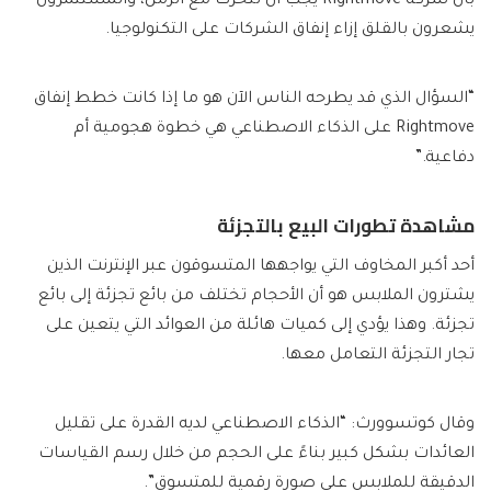
بأن شركة Rightmove يجب أن تتحرك مع الزمن، والمستثمرون
يشعرون بالقلق إزاء إنفاق الشركات على التكنولوجيا.
“السؤال الذي قد يطرحه الناس الآن هو ما إذا كانت خطط إنفاق
Rightmove على الذكاء الاصطناعي هي خطوة هجومية أم
دفاعية.”
مشاهدة تطورات البيع بالتجزئة
أحد أكبر المخاوف التي يواجهها المتسوقون عبر الإنترنت الذين
يشترون الملابس هو أن الأحجام تختلف من بائع تجزئة إلى بائع
تجزئة. وهذا يؤدي إلى كميات هائلة من العوائد التي يتعين على
تجار التجزئة التعامل معها.
وقال كوتسوورث: “الذكاء الاصطناعي لديه القدرة على تقليل
العائدات بشكل كبير بناءً على الحجم من خلال رسم القياسات
الدقيقة للملابس على صورة رقمية للمتسوق”.