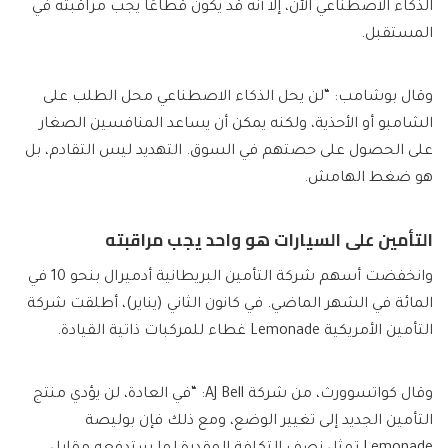
الذكاء الاصطناعي الآن، إلا أنه قد يكون قطاعًا يجب مراقبته في
المستقبل.
وقال بوشامب: “لن يحل الذكاء الاصطناعي محل الطلب على
الشامبو أو الأحذية، ولكنه يمكن أن يساعد المنافسين الصغار
على الحصول على حصتهم في السوق. التهديد ليس التقادم، بل
هو ضغط الهامش.
التأمين على السيارات هو واحد يجب مراقبته
وانخفضت أسهم شركة التأمين البريطانية أدميرال بنحو 10 في
المائة في الشهر الماضي. في كانون الثاني (يناير)، أطلقت شركة
التأمين الأمريكية Lemonade غطاء للمركبات ذاتية القيادة.
وقال كواتسوورث، من شركة AJ Bell: “في العادة، لن يؤدي منتج
التأمين الجديد إلى تغيير الوضع، ومع ذلك فإن بوليصة