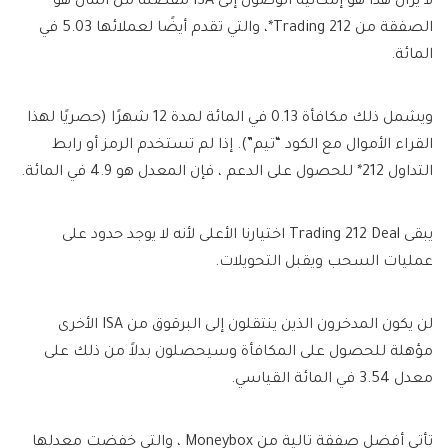
لا يزال هذا هو إمكانية الوصول إلى ISA مفضلة من المال هو
الصفقة من Trading 212*، والتي تقدم أيضًا لعملائها 5.03 في
المائة.
ويشمل ذلك مكافأة 0.13 في المائة لمدة 12 شهرًا (حصريًا لهذا
القراء الأموال مع الكود “تيم”). إذا لم تستخدم الرمز أو رابط
التداول 212* للحصول على الدعم ، فإن المعدل هو 4.9 في المائة.
يبقى Trading 212 Deal اختيارنا الأعلى لأنه لا يوجد حدود على
عمليات السحب ويقبل التحويلات.
لن يكون المدخرون الذين ينتقلون إلى البرقوق من ISA الأخرى
مؤهلة للحصول على المكافأة وسيحصلون بدلاً من ذلك على
معدل 3.54 في المائة القياسي.
تأتي أفضل صفقة تالية من Moneybox ، والتي خفضت معدلها