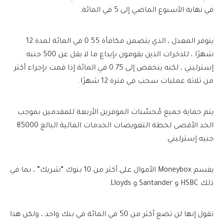
في نهاية الأسبوع الماضي إلى 5 في المائة.
يتوفر المعدل ، الذي يتضمن مكافأة 0.55 في المائة لمدة 12
شهرًا ، للدخرات الذين يقومون بإيداع ما لا يقل عن 500 جنيه
إسترليني ، لكنه ينخفض ​​إلى 0.75 في المائة إذا قمت بإجراء أكثر
من ثلاثة عمليات سحب في فترة 12 شهرًا.
يتم حماية جميع مُحسّنات الموفرين الأربعة للمقدمين بموجب
الحد الأقصى لخطة التعويضات الخدمات المالية البالغ 85000
جنيه إسترليني.
يقسم Moneybox الأموال على أكثر من 10 بنوك “شريك” ، بما في
ذلك HSBC و Santander و Lloyds.
تقول إنها لن تضع أكثر من 50 في المائة في بنك واحد ، ولكن هذا