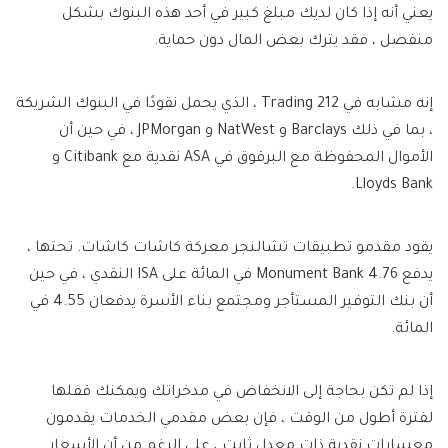
يعني أنه إذا كان لديك مبلغ كبير في أحد هذه البنوك بشكل
منفصل ، فقد يترك بعض المال دون حماية.
إنه مشابه في Trading 212 ، الذي يحمل نقودًا في البنوك الشريكة
، بما في ذلك Barclays و NatWest و JPMorgan ، في حين أن
الأموال المحفوظة مع البرقوق في ASA نقدية مع Citibank و
Lloyds Bank.
يقود مقدمو تطبيقات تشالنجر معركة كاشات كاشات. تحتها ،
يدفع Monument Bank 4.76 في المائة على ISA النقدي ، في حين
أن بنك التوفير المستأجر ومجتمع بناء الأسرة يدفعان 4.55 في
المائة.
إذا لم تكن بحاجة إلى الانخفاض في مدخراتك ويمكنك قفلها
لفترة أطول من الوقت ، فإن بعض مقدمي الخدمات يقدمون
معسارات نقدية ذات معدل ثابت ، على الرغم من أن الأسعار