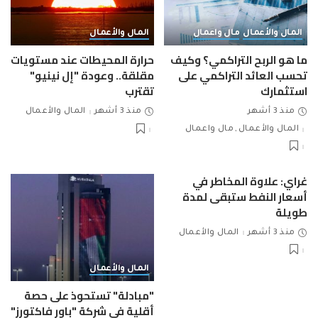
المال والأعمال
مال واعمال
المال والأعمال
ما هو الربح التراكمي؟ وكيف
حرارة المحيطات عند مستويات
تحسب العائد التراكمي على
مقلقة.. وعودة "إل نينيو"
استثمارك
تقترب
منذ 3 أشهر
منذ 3 أشهر
المال والأعمال
المال والأعمال
مال واعمال
غراي: علاوة المخاطر في
أسعار النفط ستبقى لمدة
طويلة
منذ 3 أشهر
المال والأعمال
المال والأعمال
"مبادلة" تستحوذ على حصة
أقلية في شركة "باور فاكتورز"