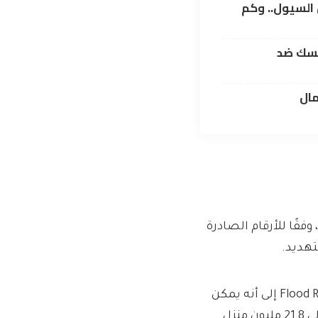
السيول.. وكم
فسك ضد
مال
ضانات، وفقًا للأرقام الصادرة
لتهديد.
تشير الأرقام الواردة من مخطط إعادة التأمين ضد الفيضانات Flood Re إلى أنه يمكن
حماية العديد من المنازل بشكل أفضل من الفيضانات، مع حوالي 21.8 مليون منزل