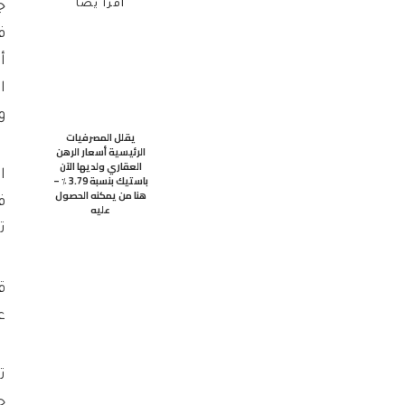
اقرأ يضاً
ف
أ
ا
و
يقلل المصرفيات
الرئيسية أسعار الرهن
العقاري ولديها الآن
ا
باستيك بنسبة 3.79 ٪ –
هنا من يمكنه الحصول
ف
عليه
ت
ع