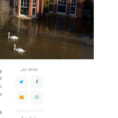
شارك على
و
ت
ج
و