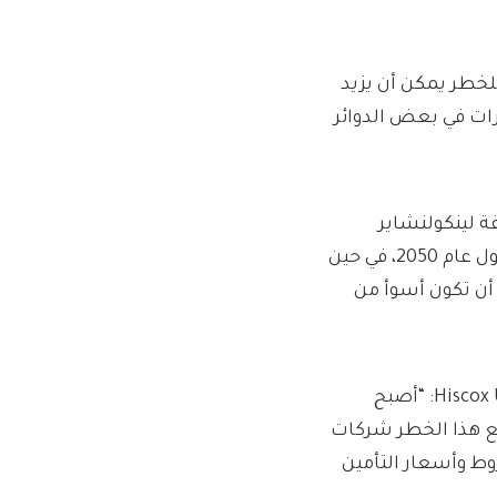
للخطر يمكن أن يزيد
أن غالبية العقارات في بعض الدوائر
ت في منطقة لينكولنشاير
الساحلية في بوسطن وسكيجنيس ستكون معرضة للخطر بحلول عام 2050، في حين
 أن تكون أسوأ من
يقول تيم سلاتري، مدير تأمين الخطوط الشخصية في شركة Hiscox UK: “أصبح
ع هذا الخطر شركات
وط وأسعار التأمين