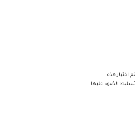
م اختيار هذه
 تسليط الضوء عليها.