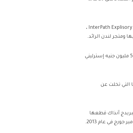
تم فقدان حوالي 95 وظيفة عندما تم تعيين العلامة المعيّنة من InterPath Explisory ،
 ومتجر لندن الرائد.
تم شراء الأعمال التجارية من قبل Mayfair الزي الخاص بمبلغ 50 مليون جنيه إسترليني
 التي تخلت عن
امبريدج آنذاك قطعها
جورج في عام 2013.