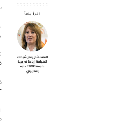
م
اقرأ يضاً
ب
المستشار يمنح شركات
الضيافة زيادة ضريبية
في
بقيمة 33000 جنيه
إسترليني
ف
“
ا
ط