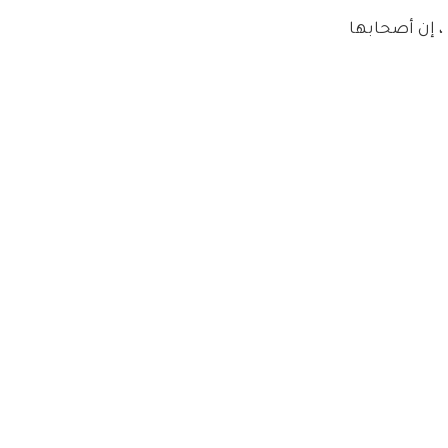
الانهيار: قال سيسيل رينود ، الذي أسس سيرافين في عام 2002 ، إن أصحابها