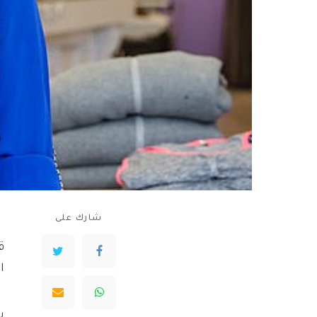
شارك على
ق
ا