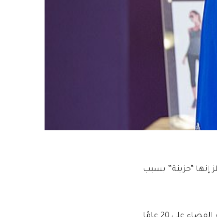
 إنها “حزينة” بسبب
سخر سيسيل رينود ، الذي أسس سيرافين في عام 2002 ، أنه تم القضاء على 20 عامًا