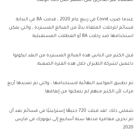
للعملاء غير القادرين على السفر خلال ذلك الوقت.
عندما ضرب Covid في ربيع عام 2020 ، قدمت BA في البداية
قسائم للرحلات الملغاة بدلاً من المبالغ المستردة ، والتي يمكن
استخدامها ضد رحلات BA أو العطلات المستقبلية.
قبل الكثير من الناس هذه المبالغ المستردة من النقد ليكونوا
داعمين لشركة الطيران خلال هذه الفترة الصعبة.
تم تطبيق المواعيد النهائية لاستخدامها ، والتي تم تمديدها أربع
مرات لأن الكثير منهم لم يتمكنوا من إنفاقها.
شملني ذلك. لقد قبلت 720 جنيهًا إسترلينيًا في قسائم بعد أن
تم تخزين مغامرة مدتها ستة أسابيع إلى نيويورك في مارس
2020.