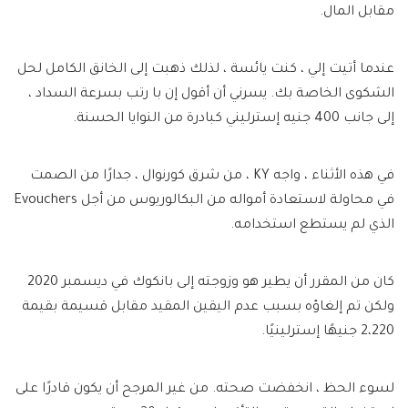
مقابل المال.
عندما أتيت إلي ، كنت يائسة ، لذلك ذهبت إلى الخانق الكامل لحل
الشكوى الخاصة بك. يسرني أن أقول إن با رتب بسرعة السداد ،
إلى جانب 400 جنيه إسترليني كبادرة من النوايا الحسنة.
في هذه الأثناء ، واجه KY ، من شرق كورنوال ، جدارًا من الصمت
في محاولة لاستعادة أمواله من البكالوريوس من أجل Evouchers
الذي لم يستطع استخدامه.
كان من المقرر أن يطير هو وزوجته إلى بانكوك في ديسمبر 2020
ولكن تم إلغاؤه بسبب عدم اليقين المقيد مقابل قسيمة بقيمة
2،220 جنيهًا إسترلينيًا.
لسوء الحظ ، انخفضت صحته. من غير المرجح أن يكون قادرًا على