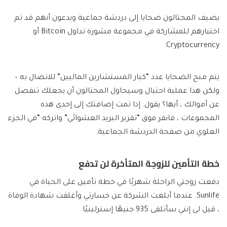
يضيف المحتالون ضحايا إلى دردشة جماعية ويدعون أنهم قد تم
اختيارهم للمشاركة في مجموعة مشورة تداول Bitcoin أو
Cryptocurrency.
يتم منح الضحايا عدد “كبار المستشارين الماليين” للاتصال به –
ولكن هذا عملية احتيال وسيحاول المحتالون أن يجعلك تنفصل
عن أموالك ، أيها؟ يقول. إذا تمت إضافتك إلى إحدى هذه
المجموعات ، فانقر فوق “تقرير البريد العشوائي” واتركه “في الجزء
العلوي من صفحة الدردشة الجماعية.
خطة التأمين للزوجة المتأخرة لن تدفع
دفعت زوجتي الراحلة شهريًا في خطة تأمين على الحياة في
Sunlife. عندما أبلغت الشركة عن خسارتي وأغلقت شهادة الوفاة
، قيل لي إنني سأتلقى 935 جنيهًا إسترلينيًا.