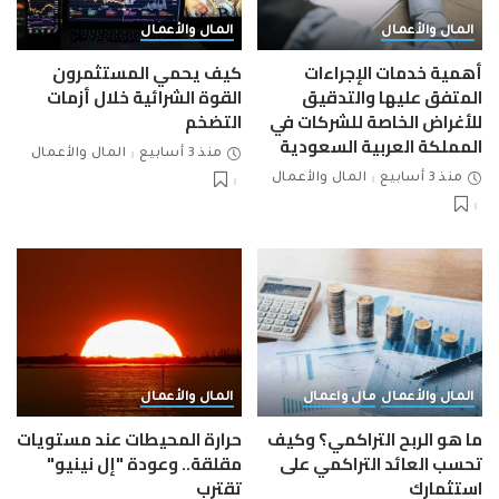
المال والأعمال
المال والأعمال
أهمية خدمات الإجراءات
كيف يحمي المستثمرون
المتفق عليها والتدقيق
القوة الشرائية خلال أزمات
للأغراض الخاصة للشركات في
التضخم
المملكة العربية السعودية
منذ 3 أسابيع
المال والأعمال
منذ 3 أسابيع
المال والأعمال
المال والأعمال
مال واعمال
المال والأعمال
ما هو الربح التراكمي؟ وكيف
حرارة المحيطات عند مستويات
تحسب العائد التراكمي على
مقلقة.. وعودة "إل نينيو"
استثمارك
تقترب