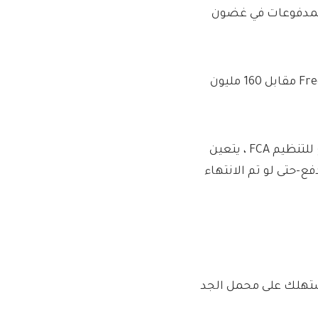
المدفوعات في غضون
تم التقاطها: منصة التداول عبر الإنترنت ، حصلت IG على FreetRade مقابل 160 مليون
وقال متحدث باسم CrowdCube إن هذا هو المال: “ككيان خاضع للتنظيم FCA ، يتعين
ع-حتى لو تم الانتهاء
مستهلك على محمل الجد