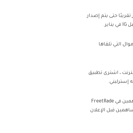
لانتظار لمدة شهر تقريبًا حتى يتم إصدار
تهاء من الاستحواذ في 1 أبريل والأموال التي تلقاها
 الإنترنت ، اشترى تطبيق
هذا هو المال يفهم أن CrowdCube تم تزويدها بتسجيل المساهمين في FreetRade
اهمين قبل الإعلان