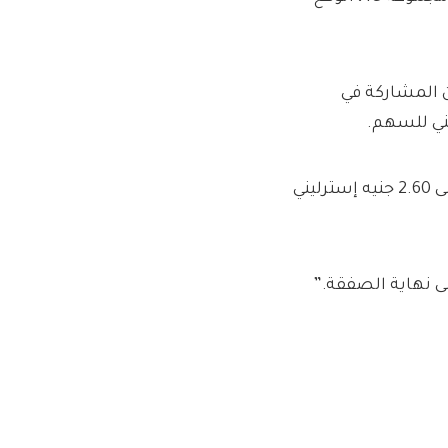
من المشاركة في
“ومع ذلك ، أفهم أن أكبر المستثمرين المؤسسيين يحصلون على 2.60 جنيه إسترليني