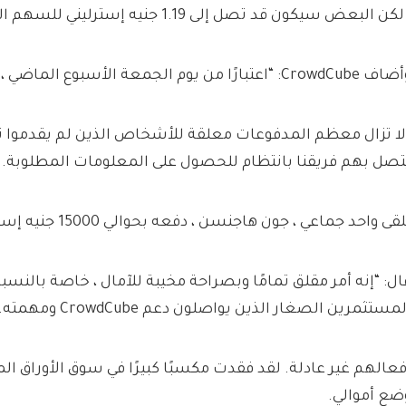
لكن البعض سيكون قد تصل إلى 1.19 جنيه إسترليني للسهم الواحد.
CrowdC: “اعتبارًا من يوم الجمعة الأسبوع الماضي ، تم دفع غالبية الناس.
لا تزال معظم المدفوعات معلقة للأشخاص الذين لم يقدموا 
تصل بهم فريقنا بانتظام للحصول على المعلومات المطلوبة.
قى واحد جماعي ، جون هاجنسن ، دفعه بحوالي 15000 جنيه إسترليني يوم الجمعة.
ال: “إنه أمر مقلق تمامًا وبصراحة مخيبة للآمال ، خاصة بالنسب
مستثمرين الصغار الذين يواصلون دعم CrowdCube ومهمته.
فعالهم غير عادلة. لقد فقدت مكسبًا كبيرًا في سوق الأوراق ال
ضع أموالي.