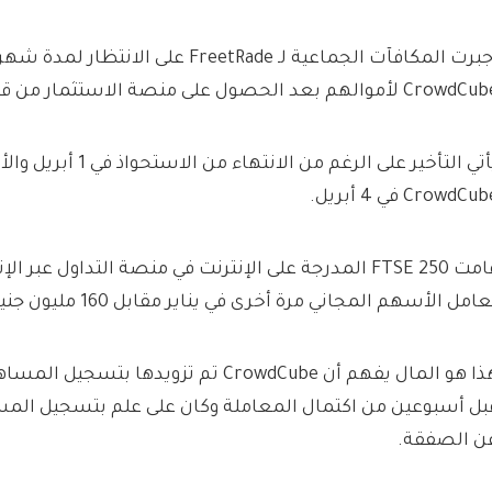
أُجبرت المكافآت الجماعية لـ FreetRade على ا
Crow لأموالهم بعد الحصول على منصة الاستثمار من قبل IG في يناير.
يأتي التأخير على الرغم من الان
CrowdCu في 4 أبريل.
قامت FTSE 250 المدرجة على الإنترنت في منصة التداول عبر
امل الأسهم المجاني مرة أخرى في يناير مقابل 160 مليون جنيه إسترليني.
بل أسبوعين من اكتمال المعاملة وكان على علم بتسجيل المس
ن الصفقة.