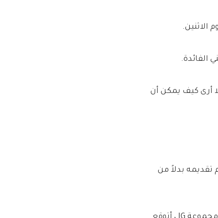
م الاثنين.
ي الفائدة.
. لا أرى كيف يمكن أن
 تقديمه بدلاً من
حتى بعد الدفع ، كان ماثيو غير سعيد. قال: “من عملية البيع إلى مجموعة IG ، أتوقع