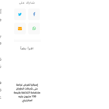
شارك على
dCube
be
اقرأ يضاً
تع
إسبانيا تفرض غرامة
على شركات الطيران
ق
منخفضة التكلفة بقيمة
150 مليون جنيه
ع
استرليني