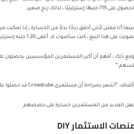
صول على 719 جنيهًا إسترلينيًا ، لذلك ربح صغير.
بينما أنا ممتن لأنني أحقق ربحًا بدلاً من الخسارة ، إذا تمكنت 
ويت على هذا البيع ، كنت سأصوت لا. أتلقى 1.20 جنيه إسترليني للسهم.
لسهم.”
ضاف: “أشعر بصراحة أن مستثمري Crowdcube قد حصلوا على نهاية الصفقة.”
عل العديد من المستثمرين خسارة على حصصهم.
نصات الاستثمار DIY