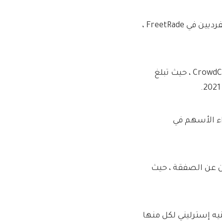
كان هذا المخرج معقدًا بشكل خاص بسبب عدد المساهمين الفرديين في FreetRade ،
تم دعم FreetRade من قبل مستثمري التمويل الجماعي عبر CrowdCube ، حيث تبلغ
راء الأسهم في
ن عن الصفقة ، حيث
2023 ، اشترت المكافآت الجماعية أسهم بسعر 2.60 جنيه إسترليني لكل منها