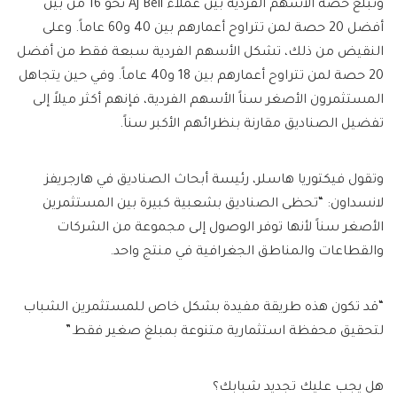
وتبلغ حصة الأسهم الفردية بين عملاء AJ Bell نحو 16 من بين
أفضل 20 حصة لمن تتراوح أعمارهم بين 40 و60 عاماً. وعلى
النقيض من ذلك، تشكل الأسهم الفردية سبعة فقط من أفضل
20 حصة لمن تتراوح أعمارهم بين 18 و40 عاماً. وفي حين يتجاهل
المستثمرون الأصغر سناً الأسهم الفردية، فإنهم أكثر ميلاً إلى
تفضيل الصناديق مقارنة بنظرائهم الأكبر سناً.
وتقول فيكتوريا هاسلر، رئيسة أبحاث الصناديق في هارجريفز
لانسداون: “تحظى الصناديق بشعبية كبيرة بين المستثمرين
الأصغر سناً لأنها توفر الوصول إلى مجموعة من الشركات
والقطاعات والمناطق الجغرافية في منتج واحد.
“قد تكون هذه طريقة مفيدة بشكل خاص للمستثمرين الشباب
لتحقيق محفظة استثمارية متنوعة بمبلغ صغير فقط.”
هل يجب عليك تجديد شبابك؟