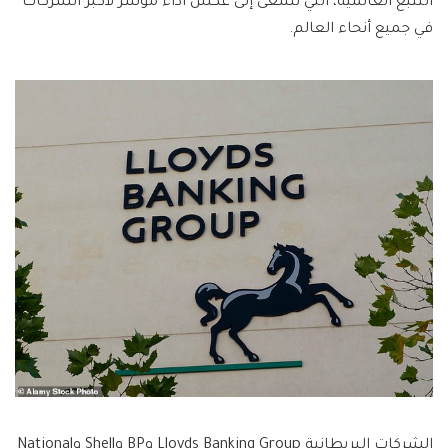
التتبع العالمية، التي تسعى إلى عكس أداء مؤشر لأكبر الشركات
في جميع أنحاء العالم.
الشركات البريطانية Lloyds Banking Group وBP وShell وNational