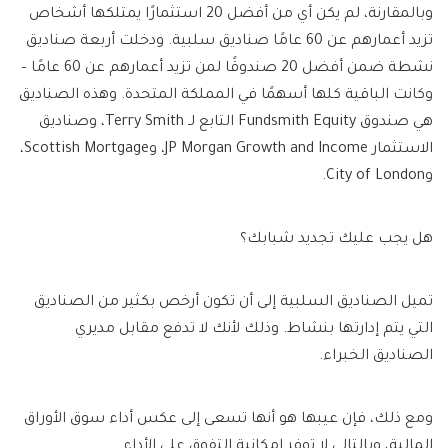
وبالمقارنة، لم يكن أي من أفضل 20 استثمارًا يمتلكها أشخاص
تزيد أعمارهم عن 60 عامًا صناديق سلبية. ودخلت أربعة صناديق
نشطة ضمن أفضل 20 صندوقًا لمن تزيد أعمارهم عن 60 عامًا –
وكانت الباقية كلها أسهمًا في المملكة المتحدة. وهذه الصناديق
هي صندوق Fundsmith Equity التابع لـ Terry Smith، وصناديق
الاستثمار JP Morgan Growth and Income، وScottish Mortgage،
وCity of London.
هل يجب عليك تجديد شبابك؟
تميل الصناديق السلبية إلى أن تكون أرخص بكثير من الصناديق
التي يتم إدارتها بنشاط. وذلك لأنك لا تدفع مقابل مديري
الصناديق الخبراء.
ومع ذلك، فإن عيبها هو أنها تسعى إلى عكس أداء سوق الأوراق
المالية، وبالتالي لا توفر إمكانية التفوق على الأداء.