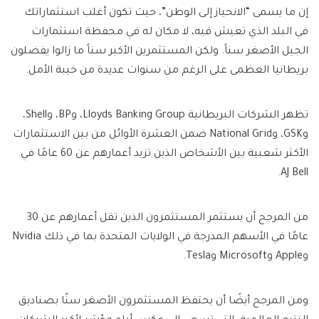
إن ما يسمى “الانحياز إلى الوطن”، حيث تكون أغلب استثماراتك
في البلد الذي تعيش فيه، لا مكان له في محفظة استثمارات
الجيل الأصغر سناً. ولكن المستثمرين الأكبر سناً ما زالوا يفضلون
بريطانيا العظمى على الرغم من سنوات عديدة من خيبة الأمل.
تظهر الشركات البريطانية Lloyds Banking Group، وBP، وShell،
وGSK، وNational Grid ضمن العشرة الأوائل من بين الاستثمارات
الأكثر شعبية بين الأشخاص الذين تزيد أعمارهم عن 60 عامًا في
AJ Bell.
من المرجح أن يستثمر المستثمرون الذين تقل أعمارهم عن 30
عامًا في الأسهم المدرجة في الولايات المتحدة بما في ذلك Nvidia
وApple وMicrosoft وTesla.
ومن المرجح أيضًا أن يحتفظ المستثمرون الأصغر سنًا بصناديق