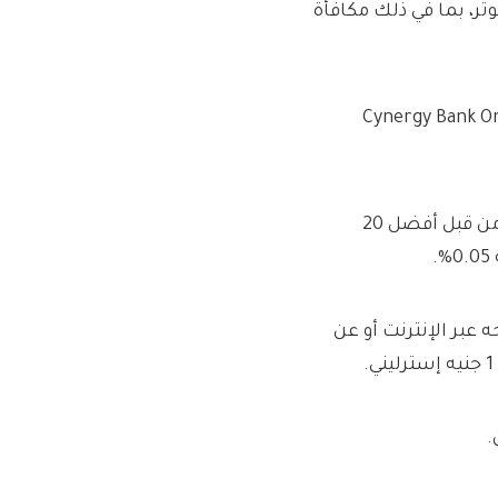
 Trading 212 بسعر 4.38 جهاز كمبيوتر، بما في ذلك مكافأة
 من حساب عبر الإنترنت مثل Cynergy Bank Online Isa
لكن ما يعجبني في Family BS Isa هو أنه يتتبع المعدل المدفوع من قبل أفضل 20
عبر الإنترنت أو عن
.