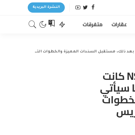
النشرة البريدية
عقارات
متفرقات
0
لقد توقعت أن هذه التخفيضات في NS&I كانت
 سيأتي
لخطوات
ريس