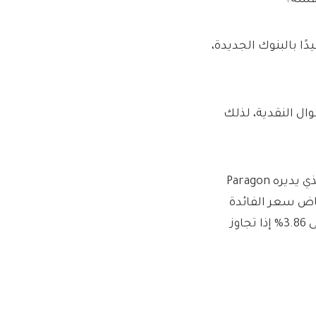
، فالتزم بـ NS&I. إذا كنت سعيدًا بالبنوك الجديدة،
ال النقدية، لذلك
على سبيل المثال، يدفع Spring، الحساب القائم على التطبيق الذي يديره Paragon
نخفاض سعر الفائدة
الأساسي في شهر ديسمبر، لذا من الممكن أن ينخفض ​​قريبًا إلى 3.86% إذا تجاوز