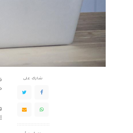
شارك على
ف
ح
و
إنج