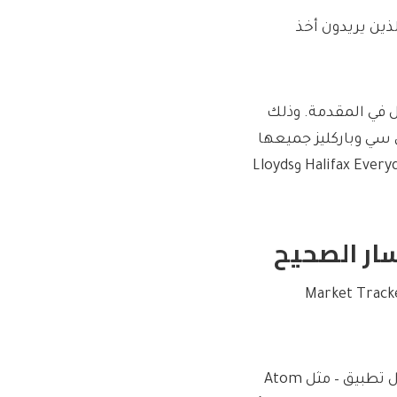
في المائة لأولئك الذين يريدون أخذ
 التمسك بالأسماء الكبيرة، فإن NS&I لا تزال في المقدمة. وذلك
 سي وباركليز جميعها
تدفع أقل بكثير. أسوأ معدل هو 0.75 جهاز كمبيوتر من Halifax Everyday Saver وLloyds
Family أعادت فتح Market Tracker Cash Isa
يمكنك كسب المزيد إذا كنت على استعداد لفتح حساب من خلال تطبيق – مثل Atom