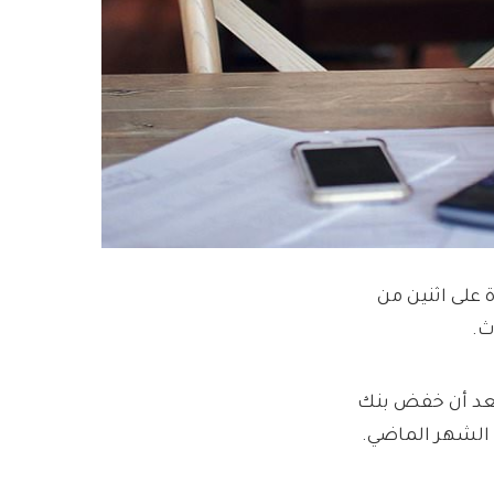
 على اثنين من
ث.
بعد أن خفض بنك