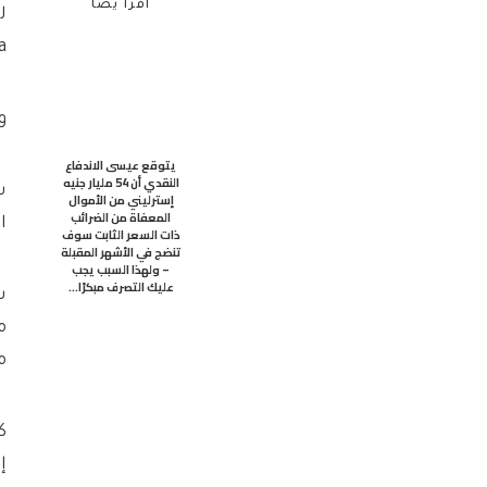
اقرأ يضاً
Isa 
و
يتوقع عيسى الاندفاع
النقدي أن 54 مليار جنيه
إسترليني من الأموال
المعفاة من الضرائب
ال
ذات السعر الثابت سوف
تنضج في الأشهر المقبلة
– ولهذا السبب يجب
عليك التصرف مبكرًا…
من 6