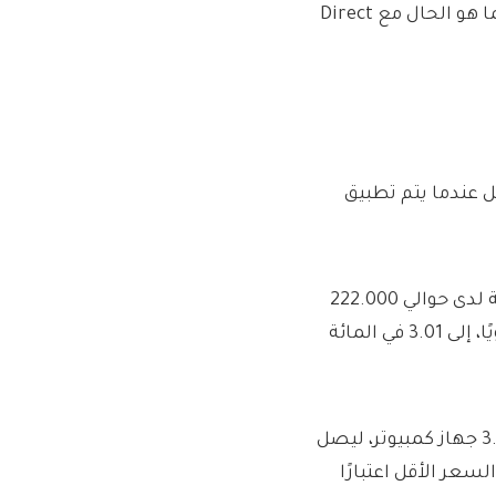
لكن معدل جائزة السندات المميزة يظل دون تغيير عند 3.6%، كما هو الحال مع Direct
مدخرين الذين لديهم NS&I فائدة أقل عندما يتم تطبيق
سينخفض ​​سعر الفائدة على سندات الدخل، التي تحظى بشعبية لدى حوالي 222.000
من المتقاعدين، حيث يدفع الحساب الفائدة شهريًا وليس سنويًا، إلى 3.01 في المائة
كما سيتم تخفيض التوفير المباشر من 3.3 جهاز كمبيوتر إلى 3.05 جهاز كمبيوتر، ليصل
 السعر الأقل اعتبارًا