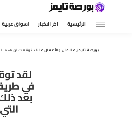
الرئيسية
اخر الاخبار
اسواق عربية
بورصة تايمز
>
المال والأعمال
>
لقد توقعت أن هذه التخفيضات في NS&I كانت في طريقها … وكنت على حق. هذا هو ما سيأتي بعد ذلك، مستقب
في طريق
بعد ذلك
التي