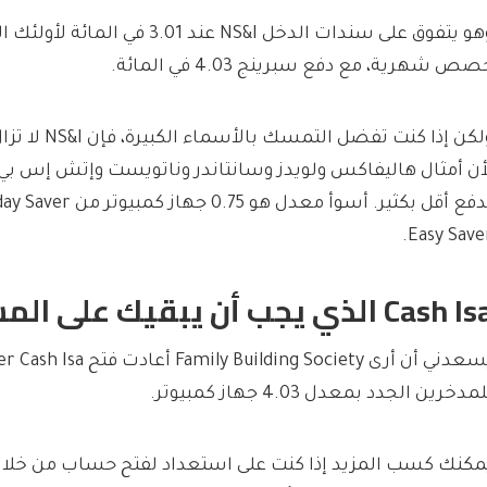
وهو يتفوق على سندات الدخل NS&I عند 3.01 
صص شهرية، مع دفع سبرينج 4.03 في المائة.
ولكن إذا كنت تفضل
أن أمثال هاليفاكس ولويدز وسانتاندر وناتويست وإتش إس بي
Easy Saver
Cash  الذي يجب أن يبقيك على المسار الصحيح
يسعدني أن أرى  Building Society
مدخرين الجدد بمعدل 4.03 جهاز كمبيوتر.