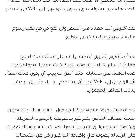
لكنني لم أستطع أن أفهم كيف انتهى بك الأمر بمثل هذا القانون
الضخم لمجرد محاولة ، دون جدوى ، للوصول إلى WiFi في المطار.
لقد أخبرتني أنك معتاد على السفر ولن تقع في فخ تكبد رسوم
عالية لاستخدام البيانات في الخارج.
عادةً ما تقوم بتعيين أغطية بيانات على استخدامك لمنع
مفاجآت الفاتورة السيئة هذه ، لذلك كنت غاضبًا عندما ظهرت
هذه التهمة على حسابك. كنت أظن أنه يجب أن يكون هناك خطأ ،
لأن الوصول إلى WiFi يجب أن يستخدم القليل جدًا ، إن وجدت ،
بيانات الهاتف المحمول.
لقد اتصلت بمزود عقد هاتفك المحمول ، Plan.com. بدا موظفو
خدمة العملاء الخاص بهم غير محفوظة بالرسوم المفرطة
ولكنهم لم يقدموا أي تفسير. عندما اتصلت بـ Plan.com ، حصلت
على الرسالة بصوت عالٍ واضحة أنك غير راض عن الشحنات