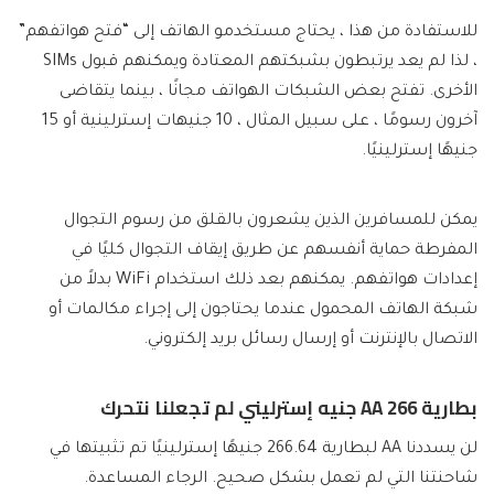
للاستفادة من هذا ، يحتاج مستخدمو الهاتف إلى “فتح هواتفهم”
، لذا لم يعد يرتبطون بشبكتهم المعتادة ويمكنهم قبول SIMs
الأخرى. تفتح بعض الشبكات الهواتف مجانًا ، بينما يتقاضى
آخرون رسومًا ، على سبيل المثال ، 10 جنيهات إسترلينية أو 15
جنيهًا إسترلينيًا.
يمكن للمسافرين الذين يشعرون بالقلق من رسوم التجوال
المفرطة حماية أنفسهم عن طريق إيقاف التجوال كليًا في
إعدادات هواتفهم. يمكنهم بعد ذلك استخدام WiFi بدلاً من
شبكة الهاتف المحمول عندما يحتاجون إلى إجراء مكالمات أو
الاتصال بالإنترنت أو إرسال رسائل بريد إلكتروني.
بطارية AA 266 جنيه إسترليني لم تجعلنا نتحرك
لن يسددنا AA لبطارية 266.64 جنيهًا إسترلينيًا تم تثبيتها في
شاحنتنا التي لم تعمل بشكل صحيح. الرجاء المساعدة.