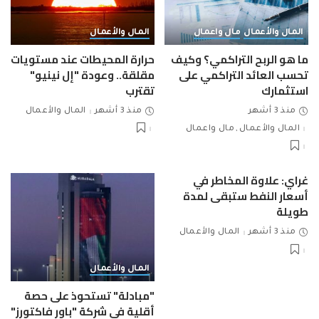
المال والأعمال
مال واعمال
المال والأعمال
ما هو الربح التراكمي؟ وكيف
حرارة المحيطات عند مستويات
تحسب العائد التراكمي على
مقلقة.. وعودة "إل نينيو"
استثمارك
تقترب
منذ 3 أشهر
منذ 3 أشهر
المال والأعمال
المال والأعمال
مال واعمال
غراي: علاوة المخاطر في
أسعار النفط ستبقى لمدة
طويلة
منذ 3 أشهر
المال والأعمال
المال والأعمال
"مبادلة" تستحوذ على حصة
أقلية في شركة "باور فاكتورز"