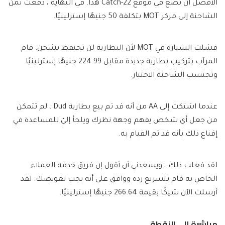
الأفضل أن تضع في موقع Catch-22 هذا. في النهاية ، دفعت ثمن
الشاحنة إلى مركز MOT بتكلفة 50 جنيهًا إسترلينيًا.
فشلت السيارة في MOT لأن البطارية لن تحتفظ بشحن. قام
المرآب بتركيب بطارية جديدة مقابل 224.99 جنيهًا إسترلينيًا
وتجتسب الشاحنة الاختبار.
عندما اشتكت إلى AA من أنه قد تم بيع بطارية Dud ، لم تتمكن
من جعل أي شخص يفهم وجهة نظرك ويلجأ إليّ للمساعدة في
إقناع ذلك بأنه قد تم القيام به.
لقد فعلت ذلك ، ويسعدني أن أقول إن فريق خدمة العملاء
الخاص به قام بتسريع رده ووافق على أنه يجب تعويضك. لقد
أرسلت الآن شيكًا بقيمة 266.64 جنيهًا إسترلينيًا.
مباشرة إلى النقطة