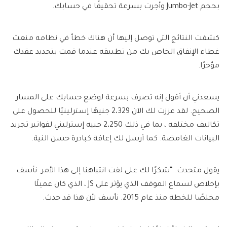
بحجم Jumbo-Jet وأجرت بسرعة تحقيقًا في حسابك.
كشفت النتائج التي توصل إليها أن هناك خطأ في نظامه منعت
غطاء الإنفاق الخاص بك من تطبيقه عندما قمت بتجديد عقدك
مؤخرًا.
يسعدني أن أقول إنه تصرف بسرعة لوضع حسابك على المسار
الصحيح. لقد عززت لك الآن 2،329 جنيهًا إسترلينيًا للحصول على
تكاليف مختلفة ، بما في ذلك 2،250 جنيه إسترليني لفواتير تجريد
البيانات الغامضة. كما أرسل لك إعاقة كبادرة حسن النية.
يقول متحدث: “شكرًا لك على لفت انتباهنا إلى هذا الأمر. نأسف
بإخلاص لسماع الموقف الذي يؤثر على JS ، الذي كان عميلًا
مخلصًا للخطة منذ عام 2015. نأسف لأن هذا قد حدث.