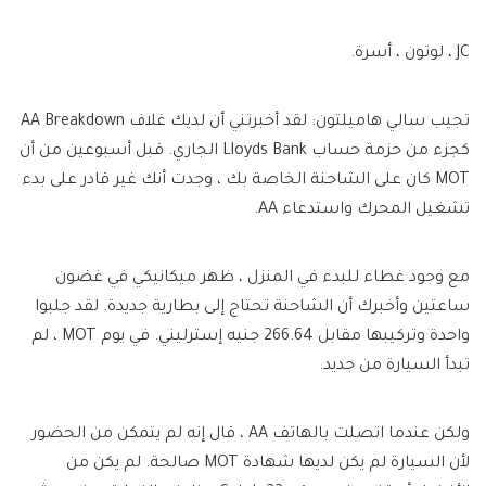
JC ، لوتون ، أسرة.
تجيب سالي هاميلتون:
لقد أخبرتني أن لديك غلاف AA Breakdown
كجزء من حزمة حساب Lloyds Bank الجاري. قبل أسبوعين من أن
MOT كان على الشاحنة الخاصة بك ، وجدت أنك غير قادر على بدء
تشغيل المحرك واستدعاء AA.
مع وجود غطاء للبدء في المنزل ، ظهر ميكانيكي في غضون
ساعتين وأخبرك أن الشاحنة تحتاج إلى بطارية جديدة. لقد جلبوا
واحدة وتركيبها مقابل 266.64 جنيه إسترليني. في يوم MOT ، لم
تبدأ السيارة من جديد.
ولكن عندما اتصلت بالهاتف AA ، قال إنه لم يتمكن من الحضور
لأن السيارة لم يكن لديها شهادة MOT صالحة. لم يكن من