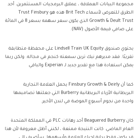
مجموعة البيانات العملاقة ، عملاق البرمجيات المستثمرين. أحد
الطرق للتعرض لأسماء Brit Tech هذه هو Trust Finsbury
Growth & Deult Trust الذي يكون سعر سهمه بسعر 8 في المائة
على صافي قيمة الأصول (NAV).
يحتوي صندوق Lindsell Train UK Equity على محفظة متطابقة
تقريبًا. فقد مديرهم نيك ترين سمعته كنجم في مجاله. ولكن ربما
يمكن استعادة هذا مع تقدير جديد لـ Experian والباقي.
كما أن Finsbury Growth & Deirly يحمل العلامة التجارية
البريطانية الأزياء البريطانية Burberry التي جعلتها تصاميمها
واحدة من نجوم أسبوع الموضة في لندن الأخير.
كان Beaguered Burberry أحد رهانات PLC في المملكة المتحدة
العام الماضي. كانت النتيجة ممتعة ، لكنني أظل معروفة لأن هذا
قد يكون فقط بداية إحياء العلامة وأسهمها. سأضيف إلى