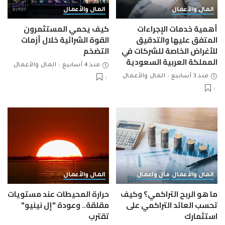
المال والأعمال
المال والأعمال
أهمية خدمات الإجراءات
كيف يحمي المستثمرون
المتفق عليها والتدقيق
القوة الشرائية خلال أزمات
للأغراض الخاصة للشركات في
التضخم
المملكة العربية السعودية
منذ 4 أسابيع
المال والأعمال
منذ 3 أسابيع
المال والأعمال
المال والأعمال
مال واعمال
المال والأعمال
ما هو الربح التراكمي؟ وكيف
حرارة المحيطات عند مستويات
تحسب العائد التراكمي على
مقلقة.. وعودة "إل نينيو"
استثمارك
تقترب