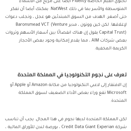
تحتوي القيم الخاصة Fidelity أيضًا على مزيج من الأسماء
المتوسطة والأسر بما في ذلك NatWest. يمكنك أيضا أن تفكر
حتى أصغر. الهدف من السوق المبتدئين هو عجل ، وتجلب دعوات
لإغلاقها. لكن كين ووتون ، مدير Baronsmead VCT (Venture
Capital Trust) يقول إن هناك انفصالًا بين أسعار الأسهم وثروات
بعض شركات AIM ، مما يقدم إمكانية وجود بعض الأحجار
الكريمة المخفية.
تعرف على نجوم التكنولوجيا في المملكة المتحدة
إن الافتقار إلى لاعبي التكنولوجيا من مكانة Amazon أو Apple أو
Microsoft تقع وراء بعض الأداء الضعيف لسوق المملكة
المتحدة.
لكن المملكة المتحدة لديها نجوم في هذا المجال. يجب أن تناسب
شركة Credit Data Giant Experian ، بورصة لندن للأوراق المالية ،