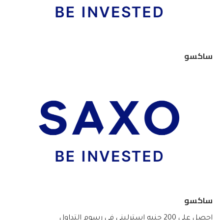
ساكسو
ساكسو
احصل على 200 جنيه إسترليني في رسوم التداول