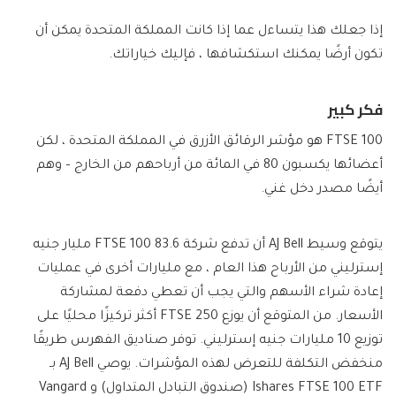
إذا جعلك هذا يتساءل عما إذا كانت المملكة المتحدة يمكن أن
تكون أرضًا يمكنك استكشافها ، فإليك خياراتك.
فكر كبير
FTSE 100 هو مؤشر الرقائق الأزرق في المملكة المتحدة ، لكن
أعضائها يكسبون 80 في المائة من أرباحهم من الخارج – وهم
أيضًا مصدر دخل غني.
يتوقع وسيط AJ Bell أن تدفع شركة FTSE 100 83.6 مليار جنيه
إسترليني من الأرباح هذا العام ، مع مليارات أخرى في عمليات
إعادة شراء الأسهم والتي يجب أن تعطي دفعة لمشاركة
الأسعار. من المتوقع أن يوزع FTSE 250 أكثر تركيزًا محليًا على
توزيع 10 مليارات جنيه إسترليني. توفر صناديق الفهرس طريقًا
منخفض التكلفة للتعرض لهذه المؤشرات. يوصي AJ Bell بـ
Ishares FTSE 100 ETF (صندوق التبادل المتداول) و Vangard