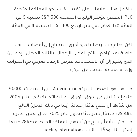
بالفعل هناك علامات على تغيير القلب نحو المملكة المتحدة
PLC. انخفض مؤشر الولايات المتحدة S&P 500 بنسبة 5 في
المائة هذا العام ، في حين ارتفع FTSE 100 بنسبة 4 في المائة.
لكن تعلم حب بريطانيا مرة أخرى سيحتاج إلى أعصاب ثابتة ،
خاصة بعد تراجع الناتج المحلي الإجمالي (الناتج المحلي الإجمالي)
الذي يشير إلى أن الاقتصاد قد تعرض لارتقاء ضريبي في الميزانية
وإعادة صياغة الحديث عن الركود.
كان هذا هو الصخب لشركة America Inc التي استثمرت 20،000
جنيه إسترليني في سوق الأوراق المالية الأمريكية في يناير 2005
من شأنها أن تمنح عائدًا إجماليًا (بما في ذلك الدخل) البالغ
229،484 جنيهًا إسترلينيًا بحلول يناير 2025. خلال نفس الفترة ،
كان من شأنه أن ينتج عن أسهم المملكة المتحدة 78676 جنيهًا
إسترلينيًا ، وفقًا لبيانات Fidelity International.