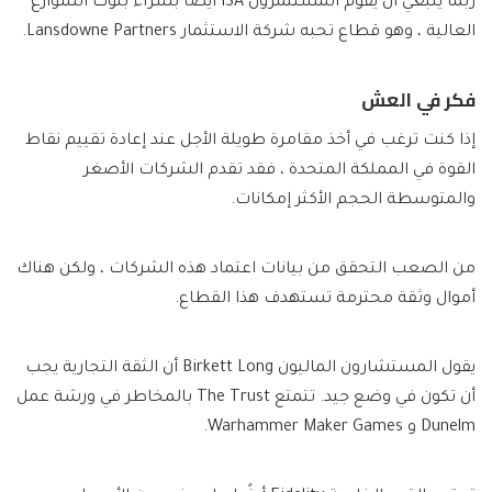
ربما ينبغي أن يقوم المستثمرون ISA أيضًا بشراء بنوك الشوارع
العالية ، وهو قطاع تحبه شركة الاستثمار Lansdowne Partners.
فكر في العش
إذا كنت ترغب في أخذ مقامرة طويلة الأجل عند إعادة تقييم نقاط
القوة في المملكة المتحدة ، فقد تقدم الشركات الأصغر
والمتوسطة الحجم الأكثر إمكانات.
من الصعب التحقق من بيانات اعتماد هذه الشركات ، ولكن هناك
أموال وثقة محترمة تستهدف هذا القطاع.
يقول المستشارون الماليون Birkett Long أن الثقة التجارية يجب
أن تكون في وضع جيد. تتمتع The Trust بالمخاطر في ورشة عمل
Dunelm و Warhammer Maker Games.