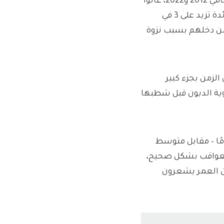
أولئك الذين حصلوا على قروض الطلاب من الخطة الثانية، بين عامي 2012 و2022، عانوا
من ارتفاع الرسوم إلى 9000 جنيه استرليني، ويواجهون أسعار فائدة تزيد على 3 في
التي يخسرون فوقها 9 في المائة من دخلهم بسبب نزوة
لزمن بجزء كبير
وية الديون قبل شطبها
واقع القروض الطلابية التي وقعوا عليها في سن 18 عامًا – مقابل متوسط ​​
 دون إدراك العواقب بشكل صحيح،
من العمر يشعرون