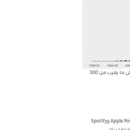
وتمثل ديون الطلاب في بريطانيا مشكلة متصاعدة، حيث تصل إلى ما يقرب من 300
ننشر البودكاست كل يوم جمعة على This is Money وعلى Apple Podcasts وSpotify