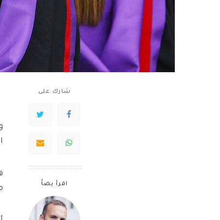
شارك على
و
ا
ه
اقرأ يضاً
م