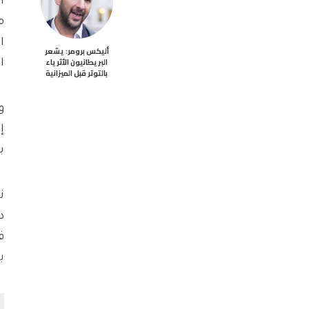
أليكس برومر: يشعر
البريطانيون الأثرياء
ا
بالتوتر قبل الميزانية
و
إ
بعد
ف
ب