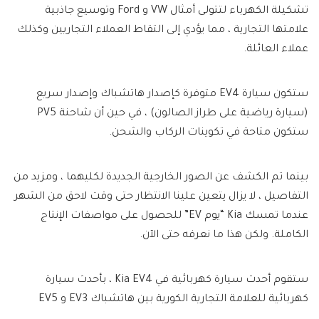
تشكيلة الكهرباء لتتولى أمثال VW و Ford وتوسيع جاذبية
علامتها التجارية ، مما يؤدي إلى التقاط العملاء التجاريين وكذلك
عملاء العائلة.
ستكون سيارة EV4 متوفرة كإصدار هاتشباك وإصدار سريع
(سيارة رياضية على طراز الصالون) ، في حين أن شاحنة PV5
ستكون متاحة في تكوينات الركاب والشحن.
بينما تم الكشف عن الصور الخارجية الجديدة لكليهما ، ومزيد من
التفاصيل ، لا يزال يتعين علينا الانتظار حتى وقت لاحق من الشهر
عندما تمسك Kia “يوم EV” للحصول على مواصفات الإنتاج
الكاملة. ولكن هذا ما نعرفه حتى الآن.
ستقوم أحدث سيارة كهربائية في Kia EV4 ، بأحدث سيارة
كهربائية للعلامة التجارية الكورية بين هاتشباك EV3 و EV5