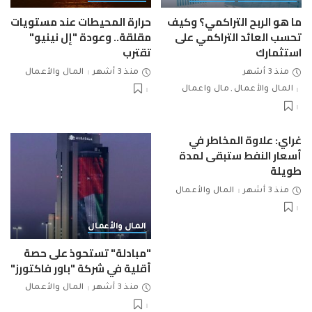
ما هو الربح التراكمي؟ وكيف
حرارة المحيطات عند مستويات
تحسب العائد التراكمي على
مقلقة.. وعودة "إل نينيو"
استثمارك
تقترب
منذ 3 أشهر
منذ 3 أشهر
المال والأعمال
المال والأعمال
مال واعمال
غراي: علاوة المخاطر في
أسعار النفط ستبقى لمدة
طويلة
منذ 3 أشهر
المال والأعمال
المال والأعمال
"مبادلة" تستحوذ على حصة
أقلية في شركة "باور فاكتورز"
منذ 3 أشهر
المال والأعمال