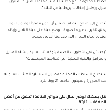
خططنا كحكومة ، مع خطتنا للتغيير معلما لتأمين 1.5 مليون
منزل وإطلاق إمكانات بريطانيا في البناء”.
“نحتاج إلى إصلاح النظام لضمان أن يكون معقولًا ومتوازنًا ، ولا
يخلق تأخيرات غير مقصودة – وضع حياة على حياة الناس وإيذاء
جهودنا لبناء المنازل التي يحتاجها الناس بشدة.
“يجب أن تفي التطورات الجديدة بتوقعاتنا العالية لإنشاء المنازل
والمرافق والبنية التحتية التي تحتاجها المجتمعات”.
ستحتاج السلطات المحلية فقط إلى استشارة الهيئات القانونية
عند الضرورة وسيكون أمامها 21 يومًا للرد.
هل يمكنك توفير المال على فواتير الطاقة؟ تحقق من أفضل
الصفقات الثابتة