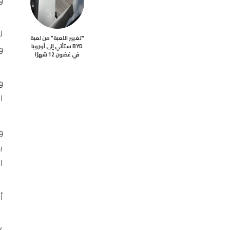
و
ل
“تغيير اللعبة” من لعبة
BYD ستأتي إلى أوروبا
و
في غضون 12 شهرًا
و
ا
و
ا
أع