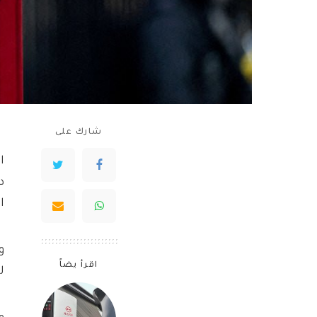
شارك على
ا
د
ا
و
اقرأ يضاً
ل