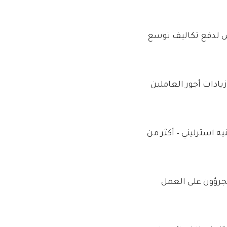
ص لدفع تكاليف توسع
ادات أجور العاملين
 ريفز عن زيادات ضريبية بقيمة 75 مليار جنيه استرليني – أكثر من
يجرؤون على العمل