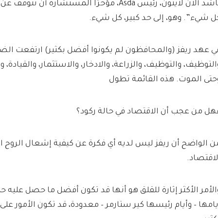
ناشد ألان لايتون، رئيس Asda، مؤخرًا المستشارة أ
ل شيء”. وهو، إلى حد كبير، كل شيء.
ي عهد ريفز (والمحافظون لم يكونوا أفضل بكثير) ارتفعت الض
التوظيف، والتوظيف، والزراعة، والادخار، والاستثمار، والقيادة، 
حتى الموت. هذه القائمة تطول
هل من عجب أن الاقتصاد في حالة ركود؟
ن الواضح أن ريفز ليس لديه أي فكرة عن كيفية إشعال الروح ا
لاقتصاد.
الأمر الأكثر إثارة للقلق هو أنها قد تكون أفضل ما حصل عليه 
يامها – وأيام رئيسها كير ستارمر – معدودة، قد تكون الأمور ع