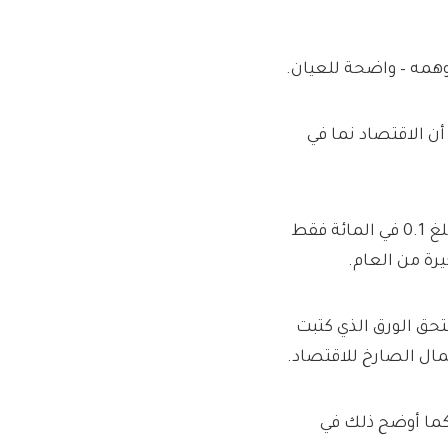
وهمه – واضحة للعيان.
ن الاقتصاد نما في
وتتحرك بريطانيا الآن نحو القاع، حيث حققت حداً أدنى من النمو بلغ 0.1 في المائة فقط
رة من العام.
حق الورق الذي كتبت
مال الصارخ للاقتصاد.
 كما أوضح ذلك في