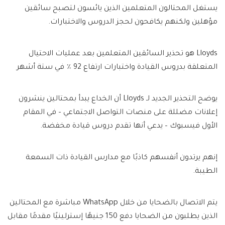
يستغل المحتالون المتعلمين الذين يائسون لتصبح سائقين
مؤهلين ولكنهم يكافحون لحجز الدروس والاختبارات.
Lloyds هو تحذير السائقين المتعلمين بعد عمليات الاحتيال
المتعلقة بدروس القيادة واختبارات ارتفاع 92 ٪ في ستة أشهر
يوضح التحذير الجديد لـ Lloyds أن الخداع يبدأ بمحتالين ينشرون
إعلانات مضللة على منصات التواصل الاجتماعي – في المقام
الأول فيسبوك – يدعي أنها تقدم دروس قيادة مخفضة.
إنهم يرتدون أنفسهم كاذبًا مع مدارس القيادة ذات السمعة
الطيبة.
يتم الاتصال بالضحايا من خلال WhatsApp مباشرة مع المحتالين
الذين يطلبون من الضحايا دفع 150 جنيهًا إسترلينيًا مقدمًا مقابل