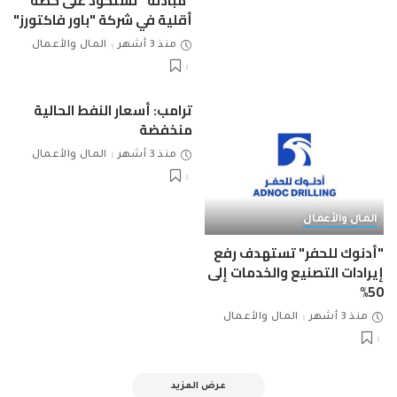
"مبادلة" تستحوذ على حصة
أقلية في شركة "باور فاكتورز"
منذ 3 أشهر
المال والأعمال
ترامب: أسعار النفط الحالية
منخفضة
منذ 3 أشهر
المال والأعمال
المال والأعمال
"أدنوك للحفر" تستهدف رفع
إيرادات التصنيع والخدمات إلى
50%
منذ 3 أشهر
المال والأعمال
عرض المزيد