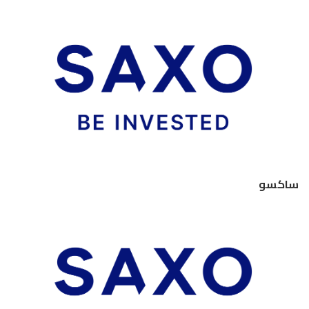
ساكسو