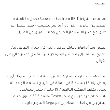
الفجوة.
لقد قامت شركة Supermarket Irom REIT بعمل ما ناقشه
العديد من الآخرين ، لكن نادراً ما يتم تسليمه – فقد انفصل عن
طرق مع مدير الاستثمار الخارجي وجلب الفريق في المنزل.
انضم روب أبراهام ومايك بيركنز ، الذي كان يديران العرض من
الخارج سابقًا ، إلى مجلس الإدارة كرئيس تنفيذي ومدير مالي على
التوالي.
تقلب هذه الخطوة بمقدار 4 ملايين جنيه إسترليني سنويًا ، أي ما
يعادل ارتفاعًا بنسبة 5 في المائة في الأرباح للسهم الواحد. تم
تمويل تكلفة التفكك البالغة 19.7 مليون جنيه إسترليني
باستخدام جزء من بيع متجر Tesco بقيمة 63.5 مليون جنيه
إسترليني في Newmarket إلى مجموعة السوبر ماركت.