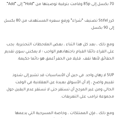
70 بكسل إلى 85p وقامت بترقية توصيتها من “Hold” إلى “Add”.
كرر Stifel تصنيف “شراء” ورفع سعره المستهدف من 80 بكسل
إلى 90 بكسل.
ومع ذلك ، بعد كل هذا الثناء ، بعض الملاحظات التحذيرية. يجب
على القراء دائمًا القيام باجتهادهم الواجب ؛ لا يمكنني سوى تقديم
الحقائق لأنها تقف. قليلا من الحفر أعمق هو دائما حكيمة.
SUP لا رهان واحد. في حين أن الأساسيات قد تشير إلى شذوذ
تقييم واضح ، إلا أن الأسواق بعيدة عن العقلانية في الوقت
الحالي ومن غير المرجح أن تستقر حتى لا تستقر عدم اليقين حول
مجموعة ترامب على التعريفات.
ومع ذلك ، فإن الممتلكات ، وخاصة المسرحية التي يدعمها