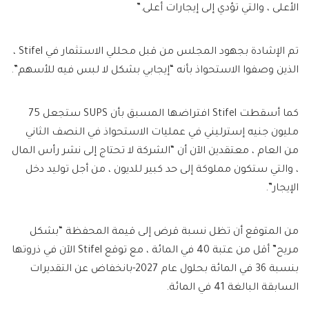
الأعلى ، والتي تؤدي إلى إيجارات أعلى.”
تم الإشادة بجهود المجلس من قبل محللي الاستثمار في Stifel ،
الذين وصفوا الاستحواذ بأنه “إيجابي بشكل لا لبس فيه للأسهم”.
كما أسقطت Stifel افتراضها المسبق بأن SUPS ستجعل 75
مليون جنيه إسترليني في عمليات الاستحواذ في النصف الثاني
من العام ، معتقدين الآن أن “الشركة لا تحتاج إلى نشر رأس المال
، والتي ستكون مملوكة إلى حد كبير للديون ، من أجل توليد دخل
الإيجار”.
من المتوقع أن تظل نسبة قرض إلى قيمة المحفظة “بشكل
مريح” أقل من عتبة 40 في المائة ، مع توقع Stifel الآن في ذروتها
بنسبة 36 في المائة بحلول عام 2027-بانخفاض عن التقديرات
السابقة البالغة 41 في المائة.