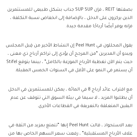
بصفتها REIT ، فإن SUP SUP جذاب بشكل طبيعي للمستثمرين
الذين يركزون على الدخل ، بالإضافة إلى انخفاض نسبة التكلفة ،
فإنه يوفر أيضًا أرباحًا مقدمة جيدة.
يقول المحللون في Peel Hunt إن النشاط الأخير من قِبل المجلس
ويبدو أن المديرين “من المرجح أن يؤدي إلى تراكم أرباح ذي معنى ،
حيث يتم الآن تغطية الأرباح الموزعة بالكامل” ، بينما يتوقع Stifel
أن يستمر في النمو على الأقل في السنوات الخمس المقبلة.
مع اقتراب عائد أرباح 8 في المائة ، يمكن للمستثمرين في الدخل
أن يطلبوا المزيد ، لا سيما في بيئة السوق التي تتوقف عن عدم
اليقين المتعلقة بالتعريفة في القطاعات الأخرى.
بعد الاستحواذ ، قالت Peel Hunt إنها “تتمتع بمزيد من الثقة في
غلاف الأرباح المستقبلية” ، رفعت سعر السهم الخاص بها من