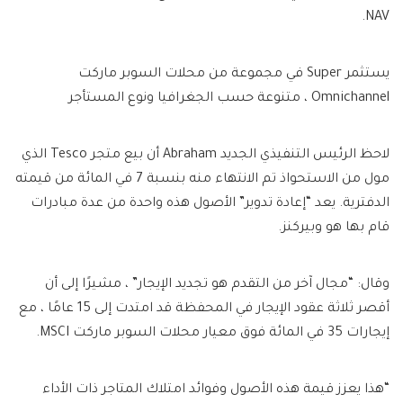
NAV.
يستثمر Super في مجموعة من محلات السوبر ماركت
Omnichannel ، متنوعة حسب الجغرافيا ونوع المستأجر
لاحظ الرئيس التنفيذي الجديد Abraham أن بيع متجر Tesco الذي
مول من الاستحواذ تم الانتهاء منه بنسبة 7 في المائة من قيمته
الدفترية. يعد “إعادة تدوير” الأصول هذه واحدة من عدة مبادرات
قام بها هو وبيركنز.
وقال: “مجال آخر من التقدم هو تجديد الإيجار” ، مشيرًا إلى أن
أقصر ثلاثة عقود الإيجار في المحفظة قد امتدت إلى 15 عامًا ، مع
إيجارات 35 في المائة فوق معيار محلات السوبر ماركت MSCI.
“هذا يعزز قيمة هذه الأصول وفوائد امتلاك المتاجر ذات الأداء