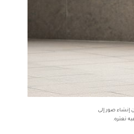
 كل شيء من إنشاء صور إلى
يه تعثره.