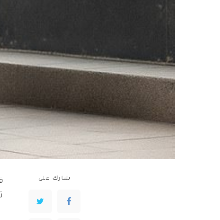
شارك على
ت