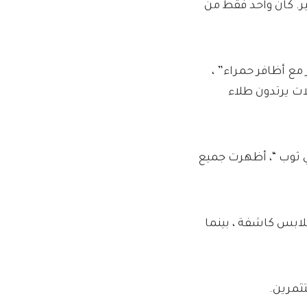
ير. كان واحد فقط من
مع أظافر حمراء” ،
ات يرتدون طلاء
 ثوب “، أظهرت جميع
ابس كاشفة ، بينما
ثمرين.