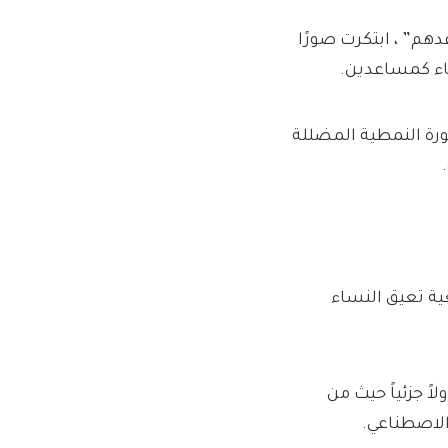
هم” ، ابتكرت صورًا
اء كمساعدين.
 الأسواق العالمية في Etoro: “إن الصورة النمطية المضللة
ية تعيق النساء
ً جزئياً حيث من
الاصطناعي.