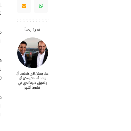
إ
ت
اقرأ يضاً
ح
ا
هل يمكن لأي شخص أن
ينقذ أسدا؟ يمكن أن
10 ملايين مستثمر م
يتفوق عليه ألدي في
غضون أشهر
ا
ا