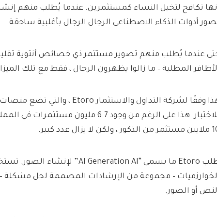
نها تكافح لتخيل النساء كمستثمرين. عندما يُطلب منهم إنشا
صور أدوات الذكاء الاصطناعى الرجال الرجال بأغلبية ساحقة.
تى عندما يُطلب منهم تصوير مستثمر ذي خصائص أنثوية تقليدية 
لأظافر المطلية – ما زالوا يظهرون الرجال ، فقط مع تلك الميزا
هذا وفقًا لشركة التداول والاستثمار Etoro
للاختبار. هذا على الرغم من وجود 6.7 مليون مست
ن الذكور ، ولكن لا يزال عدد كبير.
طلب Etoro ما يسمى “AI Generation AI” لإنش
لخوارزميات – مجموعة من الإرشادات المصممة لحل مشكلة – 
لنص أو الصور.